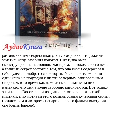
разгадыванием секрета шкатулки Лемаршана, что даже не
заметил, когда зазвонил колокол. Шкатулка была
сконструирована настоящим мастером, знатоком своего дела,
а главный секрет состоял в том, что она якобы содержала в
себе чудеса, подобраться к которым было невозможно, ни
один ключ не подходил к шести ее черным лакированным
сторонам, в то время как даже легкое нажатие на них
намекало, что они вполне свободно разбираются. Вот только
знай как." «Восставший из ада» стал мировой классикой
мистики, а по мотивам этого романа создан культовый сериал
(режиссером и автором сценария первого фильма выступил
сам Клайв Баркер).