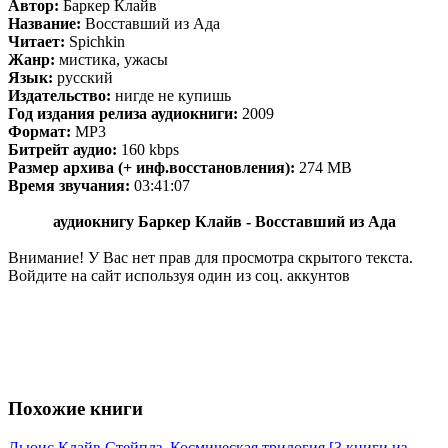
Автор:
Баркер Клайв
Название:
Восставший из Ада
Читает:
Spichkin
Жанр:
мистика, ужасы
Язык:
русский
Издательство:
нигде не купишь
Год издания релиза аудиокниги:
2009
Формат:
MP3
Битрейт аудио:
160 kbps
Размер архива (+ инф.восстановления):
274 MB
Время звучания:
03:41:07
аудиокнигу Баркер Клайв - Восставший из Ада
Внимание! У Вас нет прав для просмотра скрытого текста.
Войдите на сайт используя один из соц. аккунтов
Похожие книги
Льюис Клайв Стейплз. Космическая трилогия [3 книги из