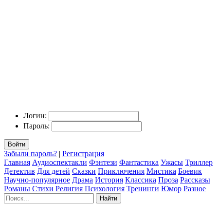
Логин:
Пароль:
Войти
Забыли пароль?
|
Регистрация
Главная
Аудиоспектакли
Фэнтези
Фантастика
Ужасы
Триллер
Детектив
Для детей
Сказки
Приключения
Мистика
Боевик
Научно-популярное
Драма
История
Классика
Проза
Рассказы
Романы
Стихи
Религия
Психология
Тренинги
Юмор
Разное
Найти