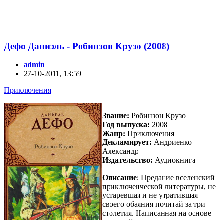
Дефо Даниэль - Робинзон Крузо (2008)
admin
27-10-2011, 13:59
Приключения
Звание:
Робинзон Крузо
Год выпуска:
2008
Жанр:
Приключения
Декламирует:
Андриенко
Александр
Издательство:
Аудиокнига
Описание:
Предание вселенский
приключенческой литературы, не
устаревшая и не утратившая
своего обаяния почитай за три
столетия. Написанная на основе