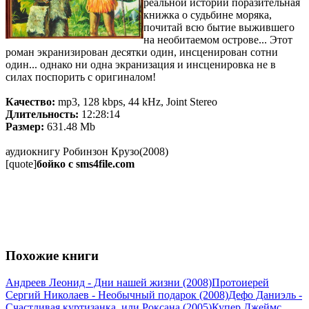
реальной истории поразительная
книжка о судьбине моряка,
почитай всю бытие выжившего
на необитаемом острове... Этот
роман экранизирован десятки один, инсценирован сотни
один... однако ни одна экранизация и инсценировка не в
силах поспорить с оригиналом!
Качество:
mp3, 128 kbps, 44 kHz, Joint Stereo
Длительность:
12:28:14
Размер:
631.48 Mb
аудиокнигу Робинзон Крузо(2008)
[quote]
бойко с sms4file.com
Похожие книги
Андреев Леонид - Дни нашей жизни (2008)
Протоиерей
Сергий Николаев - Необычный подарок (2008)
Дефо Даниэль -
Счастливая куртизанка, или Роксана (2005)
Купер Джеймс