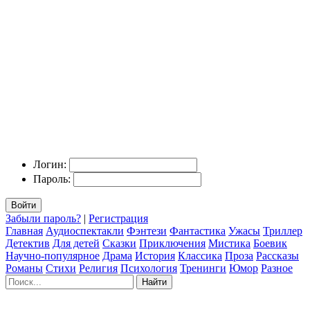
Логин:
Пароль:
Войти
Забыли пароль?
|
Регистрация
Главная
Аудиоспектакли
Фэнтези
Фантастика
Ужасы
Триллер
Детектив
Для детей
Сказки
Приключения
Мистика
Боевик
Научно-популярное
Драма
История
Классика
Проза
Рассказы
Романы
Стихи
Религия
Психология
Тренинги
Юмор
Разное
Найти