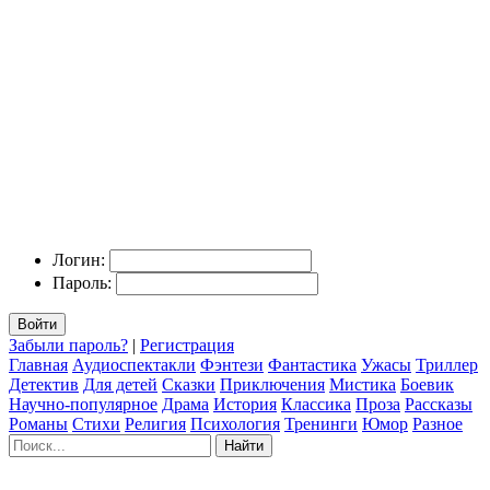
Логин:
Пароль:
Войти
Забыли пароль?
|
Регистрация
Главная
Аудиоспектакли
Фэнтези
Фантастика
Ужасы
Триллер
Детектив
Для детей
Сказки
Приключения
Мистика
Боевик
Научно-популярное
Драма
История
Классика
Проза
Рассказы
Романы
Стихи
Религия
Психология
Тренинги
Юмор
Разное
Найти