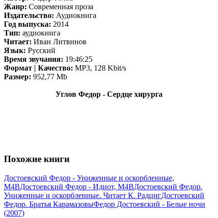
Жанр:
Современная проза
Издательство:
Аудиокнига
Год выпуска:
2014
Тип:
аудиокнига
Читает:
Иван Литвинов
Язык:
Русский
Время звучания:
19:46:25
Формат | Качество:
MP3, 128 Kbit/s
Размер:
952,77 Mb
Углов Федор - Сердце хирурга
Похожие книги
Достоевский Федор - Униженные и оскорбленные,
M4B
Достоевский Федор - Идиот, M4B
Достоевский Федор.
Униженные и оскорбленные. Читает К. Радциг
Достоевский
Федор. Братья Карамазовы
Федор Достоевский - Белые ночи
(2007)