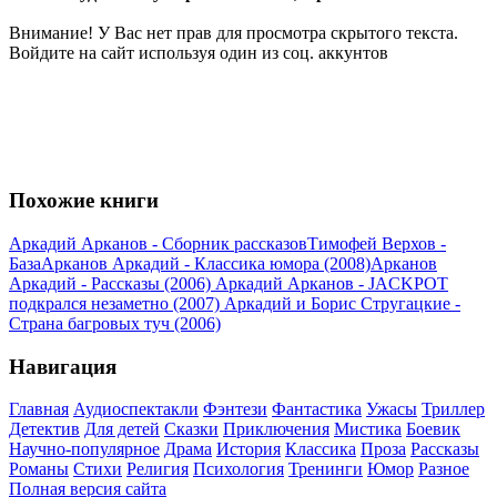
Внимание! У Вас нет прав для просмотра скрытого текста.
Войдите на сайт используя один из соц. аккунтов
Похожие книги
Аркадий Арканов - Сборник рассказов
Тимофей Верхов -
База
Арканов Аркадий - Классика юмора (2008)
Арканов
Аркадий - Рассказы (2006)
Аркадий Арканов - JACKPOT
подкрался незаметно (2007)
Аркадий и Борис Стругацкие -
Страна багровых туч (2006)
Навигация
Главная
Аудиоспектакли
Фэнтези
Фантастика
Ужасы
Триллер
Детектив
Для детей
Сказки
Приключения
Мистика
Боевик
Научно-популярное
Драма
История
Классика
Проза
Рассказы
Романы
Стихи
Религия
Психология
Тренинги
Юмор
Разное
Полная версия сайта