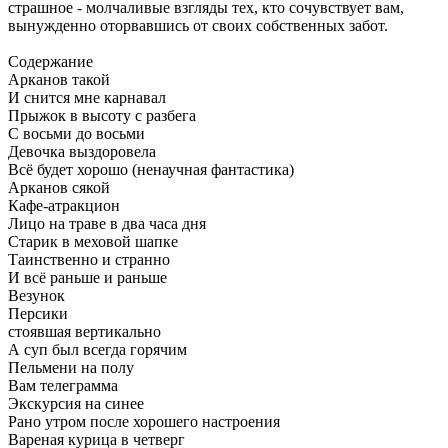
страшное - молчаливые взгляды тех, кто сочувствует вам,
вынужденно оторвавшись от своих собственных забот.
Содержание
Арканов такой
И снится мне карнавал
Прыжок в высоту с разбега
С восьми до восьми
Девочка выздоровела
Всё будет хорошо (ненаучная фантастика)
Арканов сякой
Кафе-атракцион
Лицо на траве в два часа дня
Старик в меховой шапке
Таинственно и странно
И всё раньше и раньше
Везунок
Персики
стоявшая вертикально
А суп был всегда горячим
Пельмени на полу
Вам телеграмма
Экскурсия на синее
Рано утром после хорошего настроения
Вареная курица в четверг