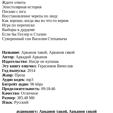
Ждите ответа
Эпистолярная история
Письмо с юга
Восстановление черепа по лицу
Как хорошо, когда мы во что-то верим
Игра по переписке
Выборы в дурдоме
Если бы Гитлер и Сталин
Суверенный сон Василия Степаныча
Название
: Арканов такой, Арканов сякой
Автор
: Аркадий Арканов
Издательство
: Нигде не купишь
Эту книгу озвучил
: Герасимов Вячеслав
Год выпуска
: 2014
Жанр
: Проза
Аудио кодек
: mp3
Битрейт аудио
: 96 kbps
Продолжительность
: 09:18:46
Качество
: Отличное
Размер
: 385.48 Мб
Язык
: Русский
аудиокнигу: Арканов такой, Арканов сякой