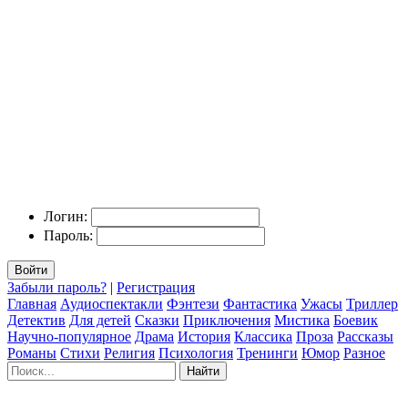
Логин:
Пароль:
Войти
Забыли пароль?
|
Регистрация
Главная
Аудиоспектакли
Фэнтези
Фантастика
Ужасы
Триллер
Детектив
Для детей
Сказки
Приключения
Мистика
Боевик
Научно-популярное
Драма
История
Классика
Проза
Рассказы
Романы
Стихи
Религия
Психология
Тренинги
Юмор
Разное
Найти