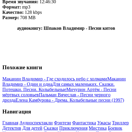
Время звучания:
12:46:30
Формат:
mp3
Качество:
128 kbps
Размер:
708 MB
аудиокнигу: Шпаков Владимир - Песни китов
Похожие книги
Маканин Владимир - Где сходилось небо с холмами
Маканин
Владимир - Один и одна
Для самых маленьких. Сказки.
Потешки. Песни. Колыбельные
Мичурин Артём - Песни
мёртвых соловьев
Пальман Вячеслав - Песни черного
дрозда
Елена Камбурова - Дрема. Колыбельные песни (1997)
Навигация
Главная
Аудиоспектакли
Фэнтези
Фантастика
Ужасы
Триллер
Детектив
Для детей
Сказки
Приключения
Мистика
Боевик