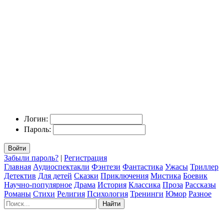
Логин:
Пароль:
Войти
Забыли пароль?
|
Регистрация
Главная
Аудиоспектакли
Фэнтези
Фантастика
Ужасы
Триллер
Детектив
Для детей
Сказки
Приключения
Мистика
Боевик
Научно-популярное
Драма
История
Классика
Проза
Рассказы
Романы
Стихи
Религия
Психология
Тренинги
Юмор
Разное
Найти