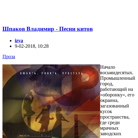
Шпаков Владимир - Песни китов
izya
9-02-2018, 10:28
Проза
Начало
восьмидесятых.
Промышленный
город,
работающий на
«оборонку», его
окраина,
загазованный
кусок
пространства,
где среди
мрачных
заводских