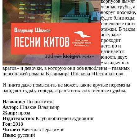
корпусов дымят
черные трубы, а
вокруг похожие,
будто близнецы,
панельные пяти
этажки. В таком
антураже
проходит
детство и
начинается
юность двух
«закадычных
врагов» и девочки, в которую они оба влюблены – главных
персонажей романа Владимира Шпакова «Песни китов».
И никто даже помыслить не может, какие крутые перемены
ожидают судьбу города, страны и их собственные судьбы.
Название:
Песни китов
Автор:
Шпаков Владимир
Жанр:
проза
Издательство:
Клуб любителей аудиокниг
Год:
2018
Читает:
Вячеслав Герасимов
Язык:
русский