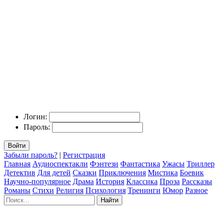
Логин:
Пароль:
Войти
Забыли пароль?
|
Регистрация
Главная
Аудиоспектакли
Фэнтези
Фантастика
Ужасы
Триллер
Детектив
Для детей
Сказки
Приключения
Мистика
Боевик
Научно-популярное
Драма
История
Классика
Проза
Рассказы
Романы
Стихи
Религия
Психология
Тренинги
Юмор
Разное
Найти