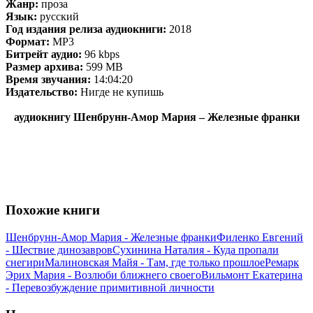
Жанр:
проза
Язык:
русский
Год издания релиза аудиокниги:
2018
Формат:
MP3
Битрейт аудио:
96 kbps
Размер архива:
599 MB
Время звучания:
14:04:20
Издательство:
Нигде не купишь
аудиокнигу Шенбрунн-Амор Мария – Железные франки
Похожие книги
Шенбрунн-Амор Мария - Железные франки
Филенко Евгений
- Шествие динозавров
Сухинина Наталия - Куда пропали
снегири
Малиновская Майя - Там, где только прошлое
Ремарк
Эрих Мария - Возлюби ближнего своего
Вильмонт Екатерина
- Перевозбуждение примитивной личности