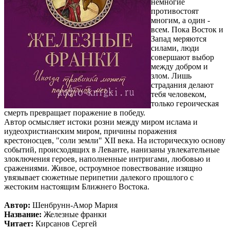
немногие
противостоят
многим, а один -
всем. Пока Восток и
Запад меряются
силами, люди
совершают выбор
между добром и
злом. Лишь
страдания делают
тебя человеком,
только героическая
смерть превращает поражение в победу.
Автор осмысляет истоки розни между миром ислама и
иудеохристианским миром, причины поражения
крестоносцев, "соли земли" XII века. На историческую основу
событий, происходящих в Леванте, нанизаны увлекательные
злоключения героев, наполненные интригами, любовью и
сражениями. Живое, остроумное повествование изящно
увязывает сюжетные перипетии далекого прошлого с
жестоким настоящим Ближнего Востока.
Автор:
Шенбрунн-Амор Мария
Название:
Железные франки
Читает:
Кирсанов Сергей