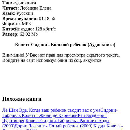
Тип:
аудиокнига
Читает:
Лебедева Елена
Язык:
Русский
Время звучания:
01:18:56
Формат:
MP3
Битрейт аудио:
128 кбит/c
Размер:
63.02 Мb
Колетт Сидони - Больной ребенок (Аудиокнига)
Внимание! У Вас нет прав для просмотра скрытого текста.
Войдите на сайт используя один из соц. аккунтов
Похожие книги
Ле Шан Эда. Когда ваш ребенок сводит вас с ума
Сидони-
Габриель Колетт - Жюли де Карнейян
Рэй Брэдбери -
Чудотворец
Колетт Сидони-Габриэль - Ранние всходы
(2009)
Дорис Лессинг - Пятый ребенок (2009)
Кэддл Колетт -