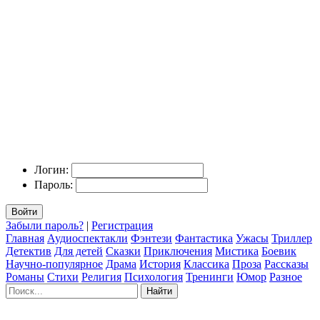
Логин:
Пароль:
Войти
Забыли пароль?
|
Регистрация
Главная
Аудиоспектакли
Фэнтези
Фантастика
Ужасы
Триллер
Детектив
Для детей
Сказки
Приключения
Мистика
Боевик
Научно-популярное
Драма
История
Классика
Проза
Рассказы
Романы
Стихи
Религия
Психология
Тренинги
Юмор
Разное
Найти