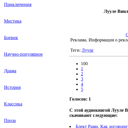
Приключения
Лууле Виил
Мистика
С
Боевик
Реклама. Информация о рекл
Теги:
Лууле
Научно-популярное
100
1
Драма
2
3
4
История
5
Голосов:
1
Классика
С этой аудиокнигой Лууле 
скачивают следующие:
Проза
Блект Рами. Как договори