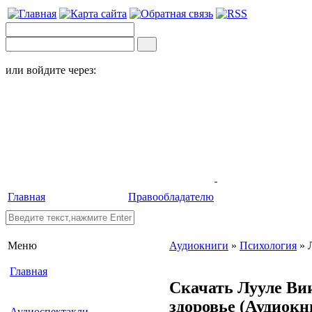
или войдите через:
Главная
Правообладателю
Меню
Аудиокниги
»
Психология
» 
Главная
Скачать Лууле Ви
здоровье
(Аудиокн
Аудиоспектакли