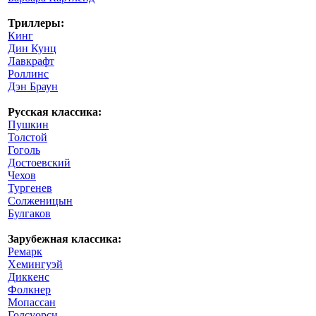
Триллеры:
Кинг
Дин Кунц
Лавкрафт
Роллинс
Дэн Браун
Русская классика:
Пушкин
Толстой
Гоголь
Достоевский
Чехов
Тургенев
Солженицын
Булгаков
Зарубежная классика:
Ремарк
Хемингуэй
Диккенс
Фолкнер
Мопассан
Голсуорси