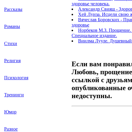
здоровье человека.
Александр Свияш - Здоровь
Рассказы
Хей Луиза. Исцели свою 
Вячеслав Боровских - Пра
здоровье
Романы
Норбеков М.З. Прощение.
Специальное издание.
Виилма Лууле. Душевный
Стихи
Религия
Если вам понрави
Любовь, прощение 
Психология
ссылкой с друзьям
опубликованные оч
недоступны.
Тренинги
Юмор
Разное