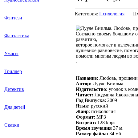
Категория:
Психология
П
Фэнтези
Согласно своему большому о
Фантастика
развитию,
которое помогает в излечени
душевное равновесие, помог
Ужасы
помогли многим людям во вс
.
Триллер
Название:
Любовь, прощение
Автор:
Лууле Виилма
Издательство:
уголок в ком
Детектив
Читает:
Людмила Яковлевна
Год Выпуска
: 2009
Язык:
русский
Для детей
Жанр
: психология
Формат:
MP3
Битрейт:
128 kbps
Сказки
Время звучания
37 м.
Размер файла:
34 мб