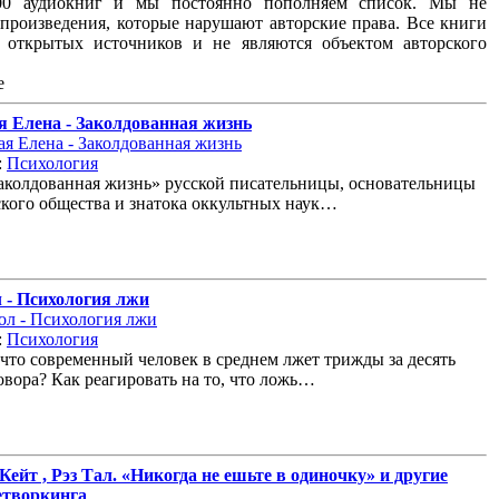
00 аудиокниг и мы постоянно пополняем список. Мы не
произведения, которые нарушают авторские права. Все книги
з открытых источников и не являются объектом авторского
е
я Елена - Заколдованная жизнь
:
Психология
аколдованная жизнь» русской писательницы, основательницы
кого общества и знатока оккультных наук…
 - Психология лжи
:
Психология
 что современный человек в среднем лжет трижды за десять
овора? Как реагировать на то, что ложь…
ейт , Рэз Тал. «Никогда не ешьте в одиночку» и другие
етворкинга