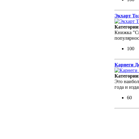
Экхарт То
Категории
Книжка "Си
популярнос
100
Карнеги Де
Категории
Это наибол
года и изд
60