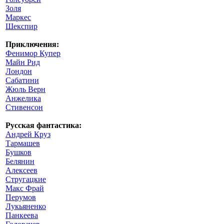
Золя
Маркес
Шекспир
Приключения:
Фенимор Купер
Майн Рид
Лондон
Сабатини
Жюль Верн
Анжелика
Стивенсон
Русская фантастика:
Андрей Круз
Тармашев
Бушков
Белянин
Алексеев
Стругацкие
Макс Фрай
Перумов
Лукьяненко
Панкеева