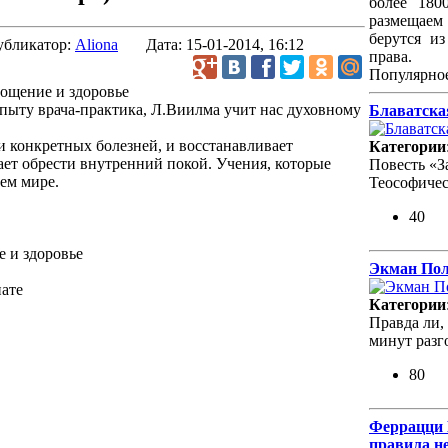
более 180
размещаем 
берутся и
убликатор:
Aliona
Дата:
15-01-2014, 16:12
права.
Популярно
пыту врача-практика, Л.Виилма учит нас духовному
Блаватска
и конкретных болезней, и восстанавливает
Категории
ает обрести внутренний покой. Учения, которые
Повесть «З
ем мире.
Теософичес
40
 и здоровье
Экман Пол
нате
Категории
Правда ли,
минут разг
80
Феррацци К
правила н