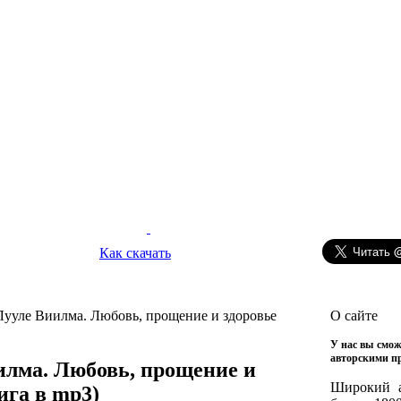
Как скачать
Лууле Виилма. Любовь, прощение и здоровье
О сайте
У нас вы смож
авторскими п
илма. Любовь, прощение и
Широкий а
ига в mp3)