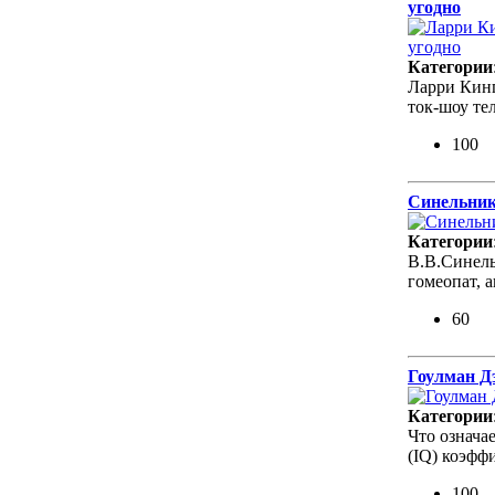
угодно
Категории
Ларри Кинг
ток-шоу те
100
Синельник
Категории
В.В.Синель
гомеопат, 
60
Гоулман Д
Категории
Что означа
(IQ) коэфф
100