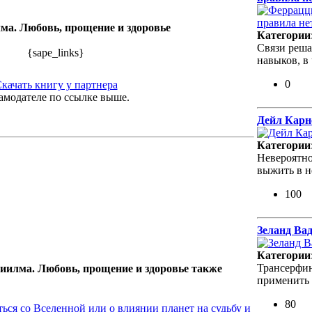
ма. Любовь, прощение и здоровье
Категории
Cвязи реша
{sape_links}
навыков, в
0
качать книгу у партнера
амодателе по ссылке выше.
Дейл Карне
Категории
Невероятно
выжить в н
100
Зеланд Ва
Категории
Трансерфин
Виилма. Любовь, прощение и здоровье также
применить 
80
ться со Вселенной или о влиянии планет на судьбу и