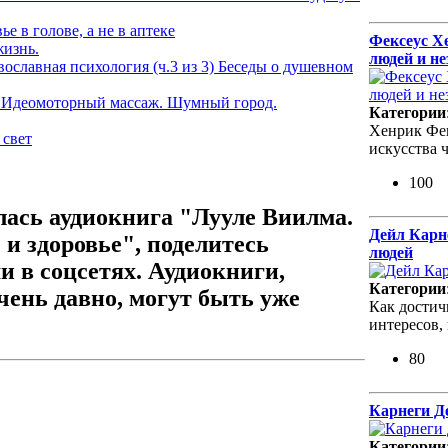
е в голове, а не в аптеке
Фексеус Х
жизнь.
людей и н
вославная психология (ч.3 из 3) Беседы о душевном
 Идеомоторный массаж. Шумный город.
Категории
Хенрик Фек
 свет
искусства 
100
лась аудиокнига "Лууле Виилма.
Дейл Карне
и здоровье", поделитесь
людей
и в соцсетях. Аудиокниги,
Категории
ень давно, могут быть уже
Как достичь
интересов,
80
Карнеги Де
Категории