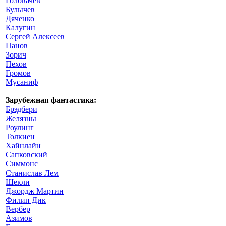
Головачев
Булычев
Дяченко
Калугин
Сергей Алексеев
Панов
Зорич
Пехов
Громов
Мусаниф
Зарубежная фантастика:
Брэдбери
Желязны
Роулинг
Толкиен
Хайнлайн
Сапковский
Симмонс
Станислав Лем
Шекли
Джордж Мартин
Филип Дик
Вербер
Азимов