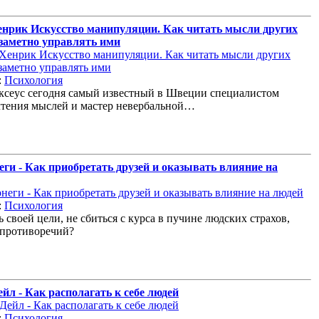
енрик Искусство манипуляции. Как читать мысли других
езаметно управлять ими
:
Психология
сеус сегодня самый известный в Швеции специалистом
чтения мыслей и мастер невербальной…
ги - Как приобретать друзей и оказывать влияние на
:
Психология
 своей цели, не сбиться с курса в пучине людских страхов,
 противоречий?
йл - Как располагать к себе людей
:
Психология