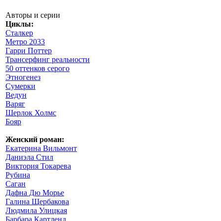
Авторы и серии
Циклы:
Сталкер
Метро 2033
Гарри Поттер
Трансерфинг реальности
50 оттенков серого
Этногенез
Сумерки
Ведун
Варяг
Шерлок Холмс
Бояр
Женский роман:
Екатерина Вильмонт
Даниэла Стил
Виктория Токарева
Рубина
Саган
Дафна Дю Морье
Галина Щербакова
Людмила Улицкая
Барбара Картленд