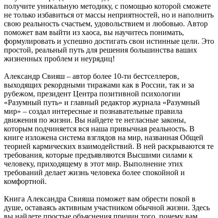
получите уникальную методику, с помощью которой сможете
не только избавиться от массы неприятностей, но и наполнить
свою реальность счастьем, удовольствием и любовью. Автор
поможет вам выйти из хаоса, вы научитесь понимать,
формулировать и успешно достигать свои истинные цели. Это
простой, реальный путь для решения большинства ваших
жизненных проблем и неурядиц!
Александр Свияш – автор более 10-ти бестселлеров,
выходящих рекордными тиражами как в России, так и за
рубежом, президент Центра позитивной психологии
«Разумный путь» и главный редактор журнала «Разумный
мир» – создал интересные и познавательные правила
движения по жизни. Вы найдете те негласные законы,
которым подчиняется вся наша привычная реальность. В
книге изложена система взглядов на мир, названная Общей
теорией кармических взаимодействий. В ней раскрываются те
требования, которые предъявляются Высшими силами к
человеку, приходящему в этот мир. Выполнение этих
требований делает жизнь человека более спокойной и
комфортной.
Книга Александра Свияша поможет вам обрести покой в
душе, оставаясь активным участником обычной жизни. Здесь
вы найдете простые объяснения причин того, почему вам