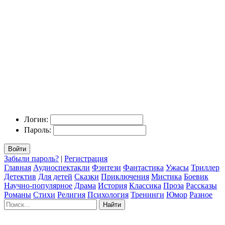
Логин:
Пароль:
Войти
Забыли пароль?
|
Регистрация
Главная
Аудиоспектакли
Фэнтези
Фантастика
Ужасы
Триллер
Детектив
Для детей
Сказки
Приключения
Мистика
Боевик
Научно-популярное
Драма
История
Классика
Проза
Рассказы
Романы
Стихи
Религия
Психология
Тренинги
Юмор
Разное
Найти