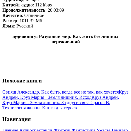
Битрейт аудио
: 112 kbps
Продолжительность
: 20:03:09
Качество
: Отличное
Размер
: 1011.32 Мб
Язык
: Русский
аудиокнигу: Разумный мир. Как жить без лишних
переживаний
Похожие книги
Свияш Александр. Как быть, когда все не так, как хочется
Круз
Андрей, Круз Мария - Земля лишних. Исход
Круз Андрей,
Круз Мария - Земля лишних. За други своя
Тарасов В.
Технология жизни. Книга для героев
Навигация
Главная
Аудиоспектакли
Фэнтези
Фантастика
Ужасы
Триллер