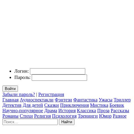
Логин:
Пароль:
Войти
Забыли пароль?
|
Регистрация
Главная
Аудиоспектакли
Фэнтези
Фантастика
Ужасы
Триллер
Детектив
Для детей
Сказки
Приключения
Мистика
Боевик
Научно-популярное
Драма
История
Классика
Проза
Рассказы
Романы
Стихи
Религия
Психология
Тренинги
Юмор
Разное
Найти