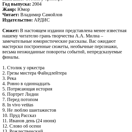
Год выпуска:
2004
Жанр:
Юмор
Читает:
Владимир Самойлов
Издательство:
АРДИС
Сюжет:
В настоящем издании представлена менее известная
нашему читателю грань творчества А.А. Милна –
замечательные юмористические рассказы. Вас ожидают
мастерски построенные сюжеты, необычные персонажи,
весьма неожиданные повороты событий, непредсказуемые
финалы.
1. Столик у оркестра
2. Грезы мистера Файндлейтера
3. Река
4. Ровно в одиннадцать
5. Потрясающая история
6. Портрет Лидии
7. Перед потопом
8. In vivo vetitas
9. Не люблю шантажистов
10. Пруд Рассказ
11. Иванов день (24 июня)
12. Слово об осени
13. Рождественский