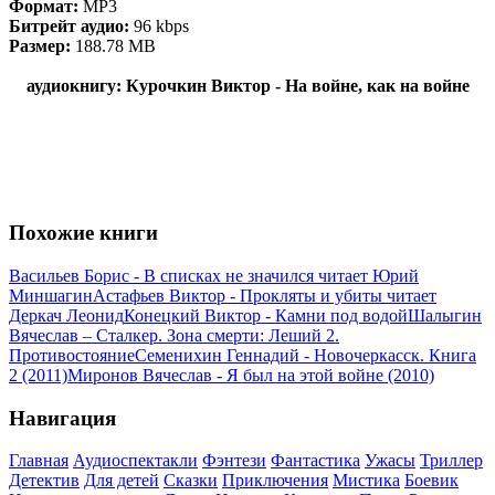
Формат:
MP3
Битрейт аудио:
96 kbps
Размер:
188.78 MB
аудиокнигу: Курочкин Виктор - На войне, как на войне
Похожие книги
Васильев Борис - В списках не значился читает Юрий
Миншагин
Астафьев Виктор - Прокляты и убиты читает
Деркач Леонид
Конецкий Виктор - Камни под водой
Шалыгин
Вячеслав – Сталкер. Зона смерти: Леший 2.
Противостояние
Семенихин Геннадий - Новочеркасск. Книга
2 (2011)
Миронов Вячеслав - Я был на этой войне (2010)
Навигация
Главная
Аудиоспектакли
Фэнтези
Фантастика
Ужасы
Триллер
Детектив
Для детей
Сказки
Приключения
Мистика
Боевик