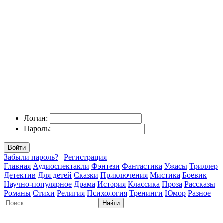
Логин:
Пароль:
Войти
Забыли пароль?
|
Регистрация
Главная
Аудиоспектакли
Фэнтези
Фантастика
Ужасы
Триллер
Детектив
Для детей
Сказки
Приключения
Мистика
Боевик
Научно-популярное
Драма
История
Классика
Проза
Рассказы
Романы
Стихи
Религия
Психология
Тренинги
Юмор
Разное
Найти