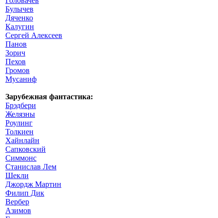
Головачев
Булычев
Дяченко
Калугин
Сергей Алексеев
Панов
Зорич
Пехов
Громов
Мусаниф
Зарубежная фантастика:
Брэдбери
Желязны
Роулинг
Толкиен
Хайнлайн
Сапковский
Симмонс
Станислав Лем
Шекли
Джордж Мартин
Филип Дик
Вербер
Азимов