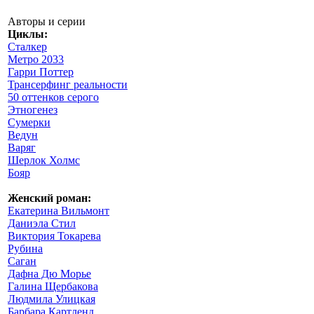
Авторы и серии
Циклы:
Сталкер
Метро 2033
Гарри Поттер
Трансерфинг реальности
50 оттенков серого
Этногенез
Сумерки
Ведун
Варяг
Шерлок Холмс
Бояр
Женский роман:
Екатерина Вильмонт
Даниэла Стил
Виктория Токарева
Рубина
Саган
Дафна Дю Морье
Галина Щербакова
Людмила Улицкая
Барбара Картленд