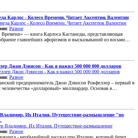
еда Карлос - Колесо Времени. Читает Аксентюк Валентин
рии
:
Разное
 Времени» — книга Карлоса Кастанеды, представляющая
обрание главнейших афоризмов и высказываний из восьми…
лер Джон Дэвисон - Как я нажил 500 000 000 долларов
рии
:
Разное
анский предприниматель Джон Дэвисон Рокфеллер – первый в
 человечества «долларовый» миллиардер. Основав в…
 Владимир. Их Италия. Путешествие-размышление "по
.
рии
:
Разное
иокнига - необычайный рассказ про Италию, который берет