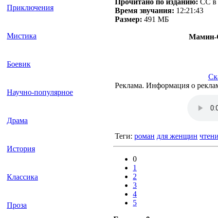
Прочитано по изданию:
СС в 
Приключения
Время звучания:
12:21:43
Размер:
491 МБ
Мистика
Мамин-С
Боевик
Ск
Реклама. Информация о рекла
Научно-популярное
Драма
Теги:
роман
для женщин
чтен
История
0
1
2
Классика
3
4
5
Проза