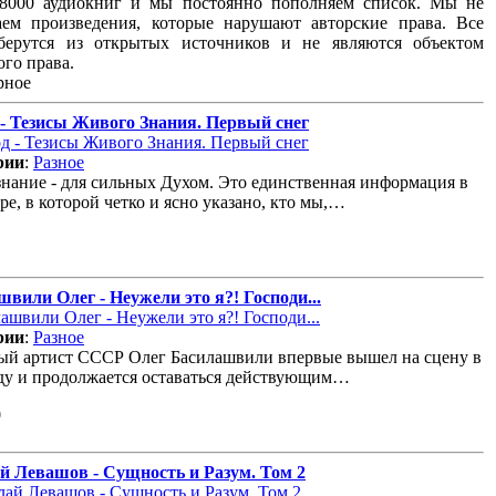
18000 аудиокниг и мы постоянно пополняем список. Мы не
аем произведения, которые нарушают авторские права. Все
берутся из открытых источников и не являются объектом
ого права.
рное
 - Тезисы Живого Знания. Первый снег
рии
:
Разное
нание - для сильных Духом. Это единственная информация в
ре, в которой четко и ясно указано, кто мы,…
вили Олег - Неужели это я?! Господи...
рии
:
Разное
ый артист СССР Олег Басилашвили впервые вышел на сцену в
ду и продолжается оставаться действующим…
0
й Левашов - Сущность и Разум. Том 2