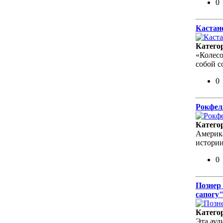
0
Кастан
Катего
«Колесо
собой с
0
Рокфел
Катего
Америк
истории
0
Познер
сапогу"
Катего
Эта ауд