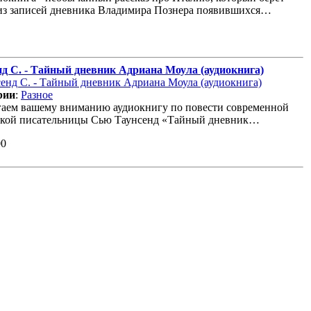
из записей дневника Владимира Познера появившихся…
нд С. - Тайный дневник Адриана Моула (аудиокнига)
рии
:
Разное
аем вашему вниманию аудиокнигу по повести современной
ской писательницы Сью Таунсенд «Тайный дневник…
00