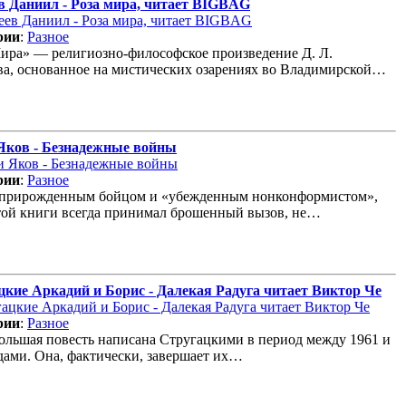
в Даниил - Роза мира, читает BIGBAG
рии
:
Разное
ира» — религиозно-философское произведение Д. Л.
а, основанное на мистических озарениях во Владимирской…
Яков - Безнадежные войны
рии
:
Разное
 прирожденным бойцом и «убежденным нонконформистом»,
той книги всегда принимал брошенный вызов, не…
цкие Аркадий и Борис - Далекая Радуга читает Виктор Че
рии
:
Разное
ольшая повесть написана Стругацкими в период между 1961 и
дами. Она, фактически, завершает их…