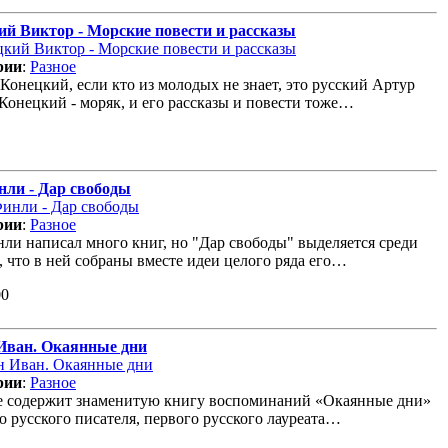
ий Виктор - Морские повести и рассказы
рии
:
Разное
Конецкий, если кто из молодых не знает, это русский Артур
Конецкий - моряк, и его рассказы и повести тоже…
нли - Дар свободы
рии
:
Разное
ли написал много книг, но "Дар свободы" выделяется среди
, что в ней собраны вместе идеи целого ряда его…
00
Иван. Окаянные дни
рии
:
Разное
е содержит знаменитую книгу воспоминаний «Окаянные дни»
о русского писателя, первого русского лауреата…