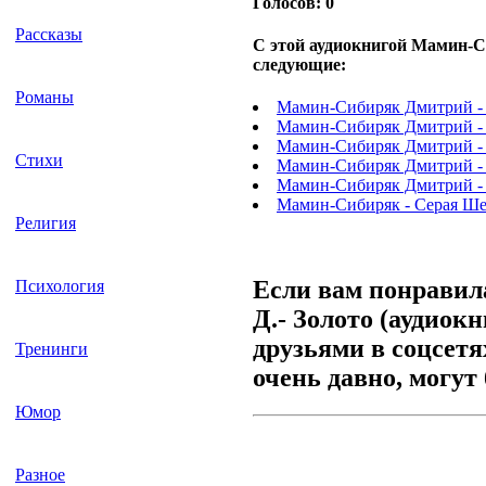
Голосов:
0
Рассказы
С этой аудиокнигой Мамин-Си
следующие:
Романы
Мамин-Сибиряк Дмитрий - 
Мамин-Сибиряк Дмитрий - 
Мамин-Сибиряк Дмитрий - 
Стихи
Мамин-Сибиряк Дмитрий - 
Мамин-Сибиряк Дмитрий - 
Мамин-Сибиряк - Серая Ше
Религия
Если вам понравил
Психология
Д.- Золото (аудиок
друзьями в соцсет
Тренинги
очень давно, могут
Юмор
Разное