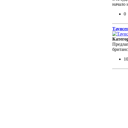
начало 
0
Таунсе
Катего
Предлаг
британ
1