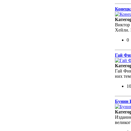
Конецк
Катего
Виктор 
Хейли. 
0
Гай Фи
Катего
Гай Фин
них тем
1
Бунин 
Катего
Издани
великог