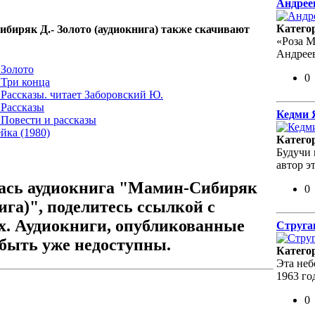
Андрее
Катего
биряк Д.- Золото (аудиокнига) также скачивают
«Роза М
Андреев
Золото
0
Три конца
Рассказы. читает Заборовский Ю.
Рассказы
Кедми 
Повести и рассказы
йка (1980)
Катего
Будучи
автор э
ась аудиокнига "Мамин-Сибиряк
0
нига)", поделитесь ссылкой с
ях. Аудиокниги, опубликованные
Струга
 быть уже недоступны.
Катего
Эта неб
1963 го
0