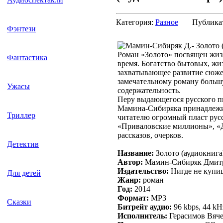
Категория:
Разное
Публика
Фэнтези
Роман «Золото» посвящен жиз
Фантастика
время. Богатство бытовых, жи
захватывающее развитие сюжет
замечательному роману больш
Ужасы
содержательность.
Перу выдающегося русского пи
Мамина-Сибиряка принадлежи
Триллер
читателю огромный пласт русс
«Приваловские миллионы», «Ди
рассказов, очерков.
Детектив
Название:
Золото (аудиокнига
Автор:
Мамин-Сибиряк Дмит
Издательство:
Нигде не купи
Для детей
Жанр:
роман
Год:
2014
Формат:
MP3
Сказки
Битрейт аудио:
96 kbps, 44 k
Исполнитель:
Герасимов Вяч