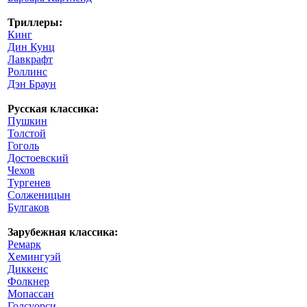
Триллеры:
Кинг
Дин Кунц
Лавкрафт
Роллинс
Дэн Браун
Русская классика:
Пушкин
Толстой
Гоголь
Достоевский
Чехов
Тургенев
Солженицын
Булгаков
Зарубежная классика:
Ремарк
Хемингуэй
Диккенс
Фолкнер
Мопассан
Голсуорси