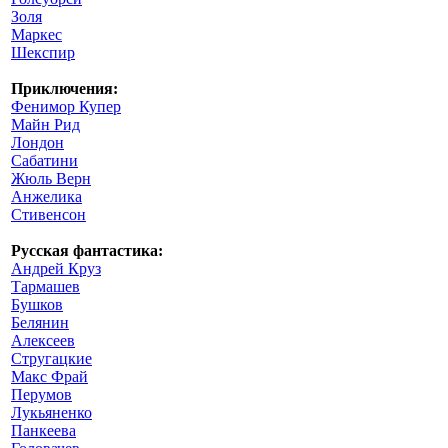
Золя
Маркес
Шекспир
Приключения:
Фенимор Купер
Майн Рид
Лондон
Сабатини
Жюль Верн
Анжелика
Стивенсон
Русская фантастика:
Андрей Круз
Тармашев
Бушков
Белянин
Алексеев
Стругацкие
Макс Фрай
Перумов
Лукьяненко
Панкеева