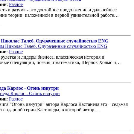
рии
:
Разное
ть и разум» - это достойное продолжение и дальнейшее
ние теории, изложенной в первой удивительной работе…
0
 Николас Талеб. Одураченные случайностью ENG
рии
:
Разное
 рулетка и лидеры бизнеса, классическая история и
вые спекуляции, поэзия и математика, Шерлок Холмс и…
да Карлос - Огонь изнутри
рии
:
Разное
ига “Огонь изнутри” автора Карлоса Кастанеда это – седьмая
егендарной серии Кастанеды, в которой автор…