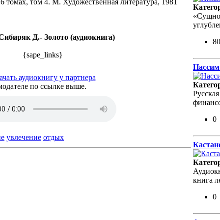
6 томах, том 4. М. Художественная литература, 1981
Катего
«Сущнос
углубле
ибиряк Д.- Золото (аудиокнига)
8
{sape_links}
Нассим
ачать аудиокнигу у партнера
Катего
модателе по ссылке выше.
Русская
финансо
0
ие
увлечение
отдых
Кастане
Катего
Аудиокн
книга л
0