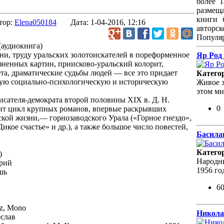
более 
размещ
книги 
тор:
Elena050184
Дата:
1-04-2016, 12:16
авторск
Популя
ни, труду уральских золотоискателей в пореформенное
Яр Род
зненных картин, приисково-уральский колорит,
а, драматические судьбы людей — все это придает
Катего
ую социально-психологическую и историческую
Живое з
этом ми
сателя-демократа второй половины XIX в. Д. Н.
0
т цикл крупных романов, впервые раскрывших
кой жизни,— горнозаводского Урала («Горное гнездо»,
кое счастье» и др.), а также большое число повестей,
Басилаш
Катего
)
Народн
рий
1956 го
шь
6
Hz, Mono
Никола
еслав