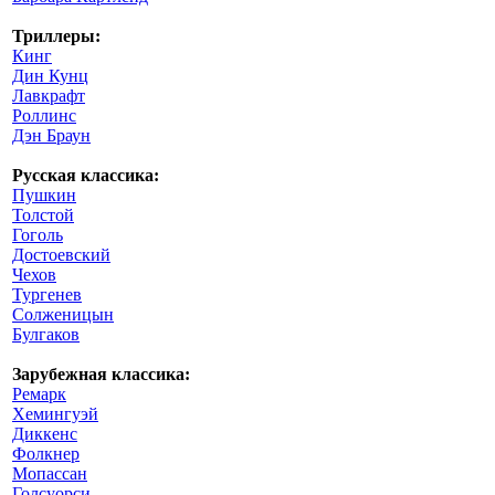
Триллеры:
Кинг
Дин Кунц
Лавкрафт
Роллинс
Дэн Браун
Русская классика:
Пушкин
Толстой
Гоголь
Достоевский
Чехов
Тургенев
Солженицын
Булгаков
Зарубежная классика:
Ремарк
Хемингуэй
Диккенс
Фолкнер
Мопассан
Голсуорси