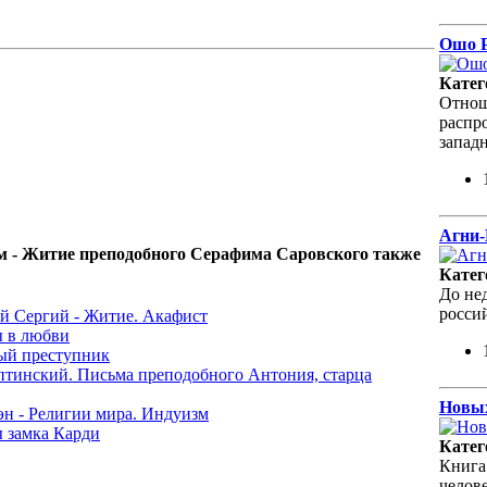
Ошо Р
Катег
Отнош
распр
запад
Агни-
м - Житие преподобного Серафима Саровского также
Катег
До не
росси
 Сергий - Житие. Акафист
 в любви
лый преступник
инский. Письма преподобного Антония, старца
Новых
уэн - Религии мира. Индуизм
 замка Карди
Катег
Книга
челов