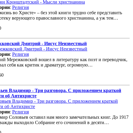
ории
:
Религия
жизнь во Христе» – без этой книги трудно себе представить
отеку верующего православного христианина, а уж тем…
0
ковский Дмитрий - Иисус Неизвестный
ории
:
Религия
ий Мережковский вошел в литературу как поэт и переводчик,
вал себя как критик и драматург, огромную…
60
ьев Владимир - Три разговора. С приложением краткой
ти об Антихристе
ории
:
Религия
мир Соловьев оставил нам много замечательных книг. До 1917
дважды выходило Собрание его сочинений в десяти…
0