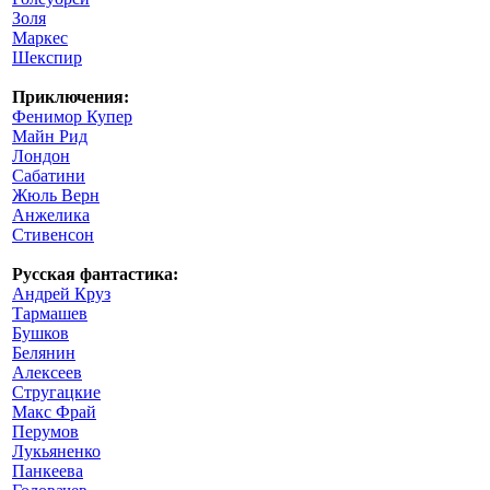
Золя
Маркес
Шекспир
Приключения:
Фенимор Купер
Майн Рид
Лондон
Сабатини
Жюль Верн
Анжелика
Стивенсон
Русская фантастика:
Андрей Круз
Тармашев
Бушков
Белянин
Алексеев
Стругацкие
Макс Фрай
Перумов
Лукьяненко
Панкеева