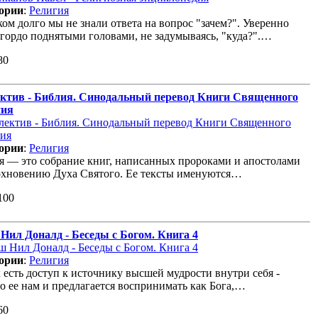
ории
:
Религия
ом долго мы не знали ответа на вопрос "зачем?". Уверенно
 гордо поднятыми головами, не задумываясь, "куда?".…
80
ктив - Библия. Синодальный перевод Книги Священного
ния
ории
:
Религия
я — это собрание книг, написанных пророками и апостолами
охновению Духа Святого. Ее тексты именуются…
100
Нил Доналд - Беседы с Богом. Книга 4
ории
:
Религия
 есть доступ к источнику высшей мудрости внутри себя -
о ее нам и предлагается воспринимать как Бога,…
60