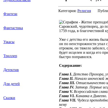
Категория:
Религия
Публи
Фэнтези
Саровский, чудотворец, до п
Фантастика
1759 года, в благочестивой к
Уже с детства его жизнь был
Ужасы
он по неосторожности упал с
отроком, он тяжело заболел,
будет исцелен и когда его 
Триллер
быстро поправился.
Содержание:
Детектив
Глава I.
Детство Прохора, ух
Глава II.
Начало иноческой 
Глава III.
Отшельничество и
Для детей
Глава IV.
Затвор. Первые исц
Глава V.
Всероссийская слава
Глава VI.
Канавка в Дивеево.
Сказки
Глава VII.
Чудеса преподобно
нему