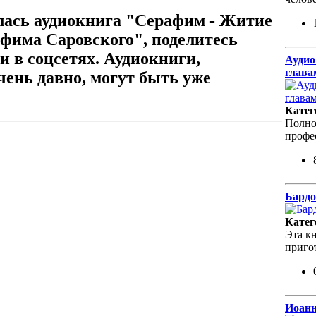
лась аудиокнига "Серафим - Житие
фима Саровского", поделитесь
и в соцсетях. Аудиокниги,
Аудио
глава
ень давно, могут быть уже
Катег
Полно
профе
Бардо
Катег
Эта кн
приго
Иоанн