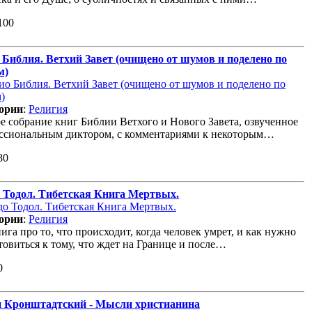
100
 Библия. Ветхий Завет (очищено от шумов и поделено по
м)
ории
:
Религия
е собрание книг Библии Ветхого и Нового Завета, озвученное
ссиональным диктором, с комментариями к некоторым…
80
 Тодол. Тибетская Книга Мертвых.
ории
:
Религия
ига про то, что происходит, когда человек умрет, и как нужно
товиться к тому, что ждет на Границе и после…
0
 Кронштадтский - Мысли христианина