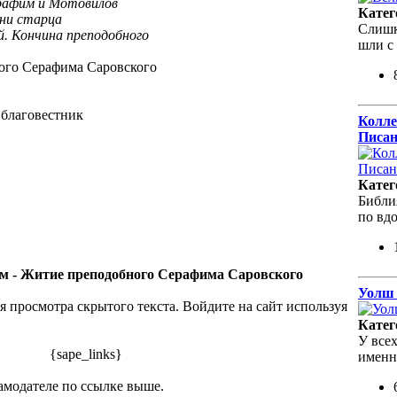
афим и Мотовилов
Катег
ни старца
Слишк
. Кончина преподобного
шли с
го Серафима Саровского
благовестник
Колле
Писа
Катег
Библи
по вд
м - Житие преподобного Серафима Саровского
Уолш 
я просмотра скрытого текста. Войдите на сайт используя
Катег
У всех
{sape_links}
именн
амодателе по ссылке выше.