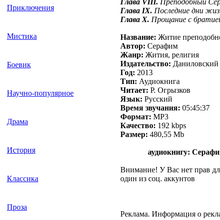
Глава VIII.
Преподобный Сер
Приключения
Глава IX.
Последние дни жиз
Глава X.
Прощание с братией
Мистика
Название:
Житие преподобно
Автор:
Серафим
Жанр:
Жития, религия
Издательство:
Даниловский 
Боевик
Год:
2013
Тип:
Аудиокнига
Читает:
Р. Огрызков
Научно-популярное
Язык:
Русский
Время звучания:
05:45:37
Формат:
MP3
Драма
Качество:
192 kbps
Размер:
480,55 Mb
История
аудиокнигу: Серафи
Внимание! У Вас нет прав дл
один из соц. аккунтов
Классика
Проза
Реклама. Информация о рекл