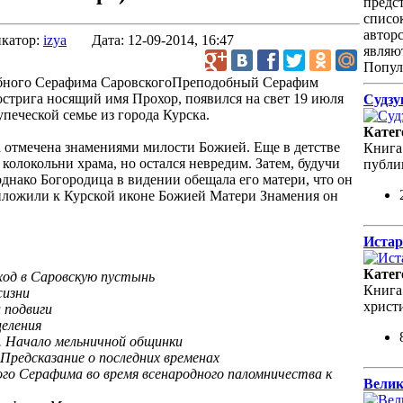
предс
спис
автор
катор:
izya
Дата:
12-09-2014, 16:47
являю
Попул
Преподобный Серафим
острига носящий имя Прохор, появился на свет 19 июля
Судзу
упеческой семье из города Курска.
Катег
а отмечена знамениями милости Божией. Еще в детстве
Книга
 колокольни храма, но остался невредим. Затем, будучи
публи
 однако Богородица в видении обещала его матери, что он
приложили к Курской иконе Божией Матери Знамения он
Истар
Катег
од в Саровскую пустынь
Книга
жизни
христ
 подвиги
еления
. Начало мельничной общинки
 Предсказание о последних временах
го Серафима во время всенародного паломничества к
Велик