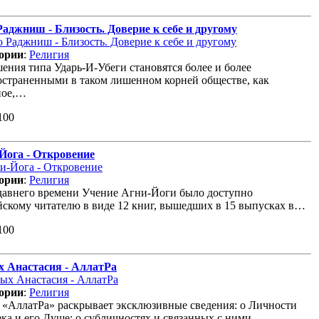
аджниш - Близость. Доверие к себе и другому
ории
:
Религия
ения типа Ударь-И-Убеги становятся более и более
остраненными в таком лишенном корней обществе, как
ное,…
100
Йога - Откровение
ории
:
Религия
давнего времени Учение Агни-Йоги было доступно
йскому читателю в виде 12 книг, вышедших в 15 выпусках в…
100
 Анастасия - АллатРа
ории
:
Религия
 «АллатРа» раскрывает эксклюзивные сведения: о Личности
ека и его Душе; о субличностях и связанных с ними…