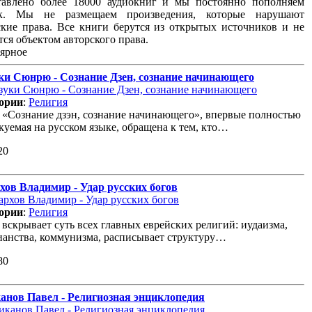
тавлено более 18000 аудиокниг и мы постоянно пополняем
ок. Мы не размещаем произведения, которые нарушают
ские права. Все книги берутся из открытых источников и не
тся объектом авторского права.
ярное
ки Сюнрю - Сознание Дзен, сознание начинающего
ории
:
Религия
 «Сознание дзэн, сознание начинающего», впервые полностью
куемая на русском языке, обращена к тем, кто…
20
хов Владимир - Удар русских богов
ории
:
Религия
 вскрывает суть всех главных еврейских религий: иудаизма,
ианства, коммунизма, расписывает структуру…
80
анов Павел - Религиозная энциклопедия