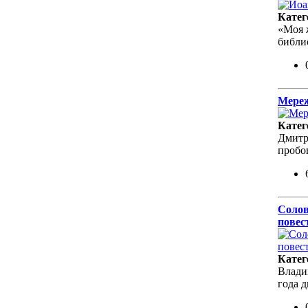
Катег
«Моя 
библи
Мереж
Катег
Дмитр
пробо
Солов
повес
Катег
Влади
года 