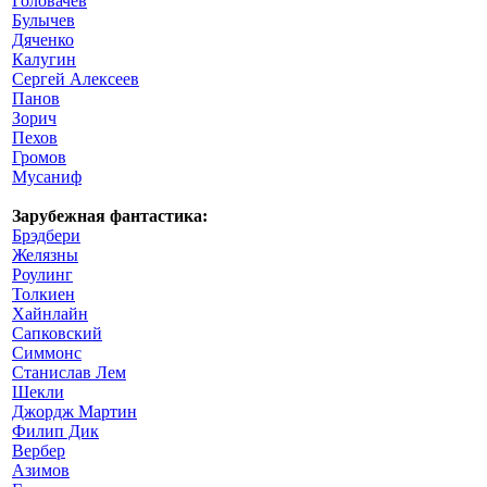
Головачев
Булычев
Дяченко
Калугин
Сергей Алексеев
Панов
Зорич
Пехов
Громов
Мусаниф
Зарубежная фантастика:
Брэдбери
Желязны
Роулинг
Толкиен
Хайнлайн
Сапковский
Симмонс
Станислав Лем
Шекли
Джордж Мартин
Филип Дик
Вербер
Азимов