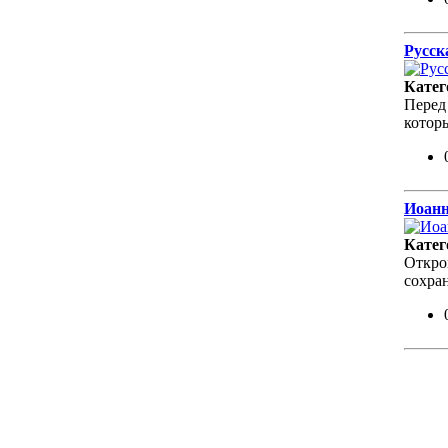
Русск
Катег
Перед
котор
Иоанн
Катег
Откро
сохра