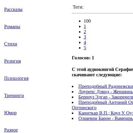
Теги:
Рассказы
100
1
Романы
2
3
4
Стихи
5
Голосов:
1
Религия
С этой аудиокнигой Серафи
скачивают следующие:
Психология
Преподобный Радонежский
Лоуренс Дэвид - Женщины
Тренинги
Берроуз Эдгар - Закорене
Преподобный Антоний Опт
Оптинского
Юмор
Каниткар В.П.; Коул У. О
Олшеври Барон - Вампиры
Разное