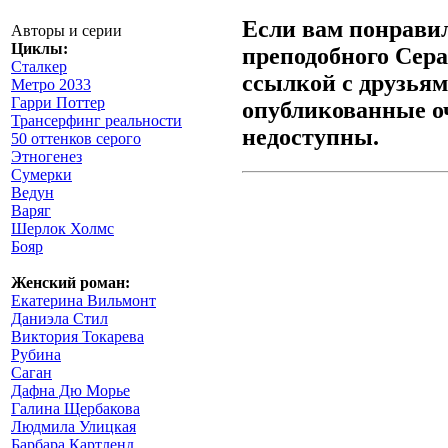
Если вам понрави
Авторы и серии
Циклы:
преподобного Сера
Сталкер
ссылкой с друзьям
Метро 2033
Гарри Поттер
опубликованные оч
Трансерфинг реальности
недоступны.
50 оттенков серого
Этногенез
Сумерки
Ведун
Варяг
Шерлок Холмс
Бояр
Женский роман:
Екатерина Вильмонт
Даниэла Стил
Виктория Токарева
Рубина
Саган
Дафна Дю Морье
Галина Щербакова
Людмила Улицкая
Барбара Картленд