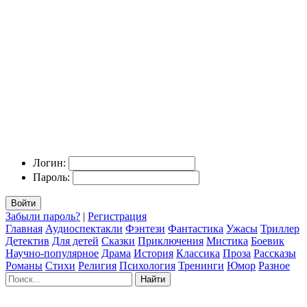
Логин:
Пароль:
Войти
Забыли пароль?
|
Регистрация
Главная
Аудиоспектакли
Фэнтези
Фантастика
Ужасы
Триллер
Детектив
Для детей
Сказки
Приключения
Мистика
Боевик
Научно-популярное
Драма
История
Классика
Проза
Рассказы
Романы
Стихи
Религия
Психология
Тренинги
Юмор
Разное
Найти