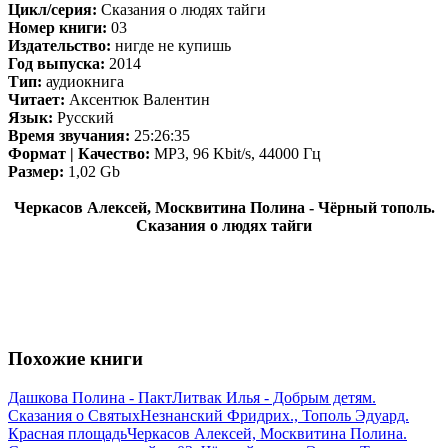
Цикл/серия:
Сказания о людях тайги
Номер книги:
03
Издательство:
нигде не купишь
Год выпуска:
2014
Тип:
аудиокнига
Читает:
Аксентюк Валентин
Язык:
Русский
Время звучания:
25:26:35
Формат | Качество:
MP3, 96 Kbit/s, 44000 Гц
Размер:
1,02 Gb
Черкасов Алексей, Москвитина Полина - Чёрный тополь.
Сказания о людях тайги
Похожие книги
Дашкова Полина - Пакт
Литвак Илья - Добрым детям.
Сказания о Святых
Незнанский Фридрих., Тополь Эдуард.
Красная площадь
Черкасов Алексей, Москвитина Полина.