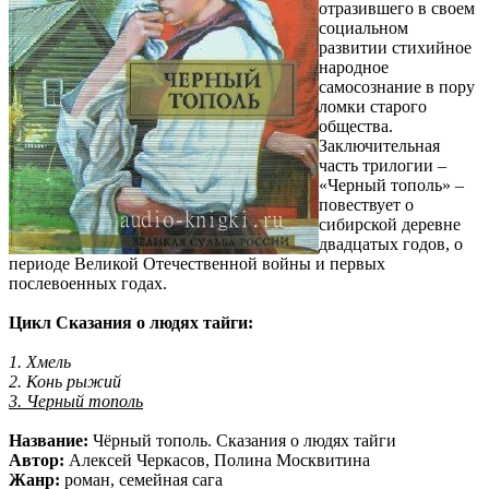
отразившего в своем
социальном
развитии стихийное
народное
самосознание в пору
ломки старого
общества.
Заключительная
часть трилогии –
«Черный тополь» –
повествует о
сибирской деревне
двадцатых годов, о
периоде Великой Отечественной войны и первых
послевоенных годах.
Цикл Сказания о людях тайги:
1. Хмель
2. Конь рыжий
3. Черный тополь
Название:
Чёрный тополь. Сказания о людях тайги
Автор:
Алексей Черкасов, Полина Москвитина
Жанр:
роман, семейная сага