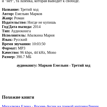
и "нет", та лазейка, которая выводит к свободе.
Название:
Третий ход
Автор:
Емельян Марков
Жанр:
Роман
Издательство:
Нигде не купишь
Год/Дата выхода:
2014
Тип:
Аудиокнига
Исполнитель:
Абалкина Мария
Язык:
Русский
Время звучания:
10:03:50
Формат:
MP3
Качество:
96 kbps, 44 kHz, Mono
Размер:
390.7 МБ
аудиокнигу: Марков Емельян - Третий ход
Похожие книги
Михалкова Елена - Восемь бусин на тонкой ниточке
Ленин