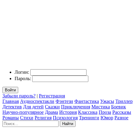
Логин:
Пароль:
Войти
Забыли пароль?
|
Регистрация
Главная
Аудиоспектакли
Фэнтези
Фантастика
Ужасы
Триллер
Детектив
Для детей
Сказки
Приключения
Мистика
Боевик
Научно-популярное
Драма
История
Классика
Проза
Рассказы
Романы
Стихи
Религия
Психология
Тренинги
Юмор
Разное
Найти