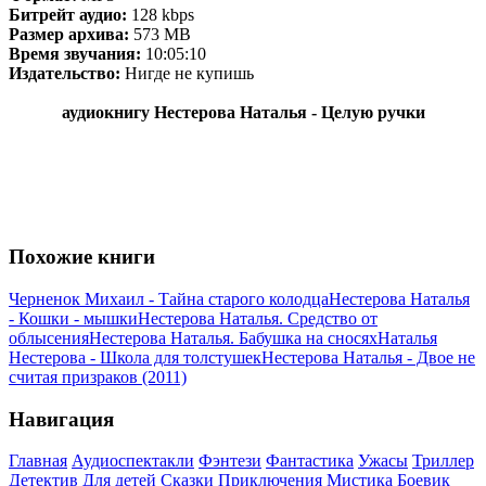
Битрейт аудио:
128 kbps
Размер архива:
573 MB
Время звучания:
10:05:10
Издательство:
Нигде не купишь
аудиокнигу Нестерова Наталья - Целую ручки
Похожие книги
Черненок Михаил - Тайна старого колодца
Нестерова Наталья
- Кошки - мышки
Нестерова Наталья. Средство от
облысения
Нестерова Наталья. Бабушка на сносях
Наталья
Нестерова - Школа для толстушек
Нестерова Наталья - Двое не
считая призраков (2011)
Навигация
Главная
Аудиоспектакли
Фэнтези
Фантастика
Ужасы
Триллер
Детектив
Для детей
Сказки
Приключения
Мистика
Боевик