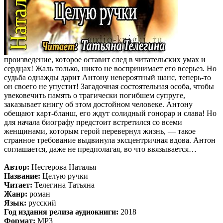
произведение, которое оставит след в читательских умах и
сердцах! Жаль только, никто не воспринимает его всерьез. Но
судьба однажды дарит Антону невероятный шанс, теперь-то
он своего не упустит! Загадочная состоятельная особа, чтобы
увековечить память о трагически погибшем супруге,
заказывает книгу об этом достойном человеке. Антону
обещают карт-бланш, его ждут солидный гонорар и слава! Но
для начала биографу предстоит встретился со всеми
женщинами, которым герой перевернул жизнь, — такое
странное требование выдвинула эксцентричная вдова. Антон
соглашается, даже не предполагая, во что ввязывается…
Автор:
Нестерова Наталья
Название:
Целую ручки
Читает:
Телегина Татьяна
Жанр:
роман
Язык:
русский
Год издания релиза аудиокниги:
2018
Формат:
MP3