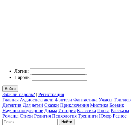
Логин:
Пароль:
Войти
Забыли пароль?
|
Регистрация
Главная
Аудиоспектакли
Фэнтези
Фантастика
Ужасы
Триллер
Детектив
Для детей
Сказки
Приключения
Мистика
Боевик
Научно-популярное
Драма
История
Классика
Проза
Рассказы
Романы
Стихи
Религия
Психология
Тренинги
Юмор
Разное
Найти