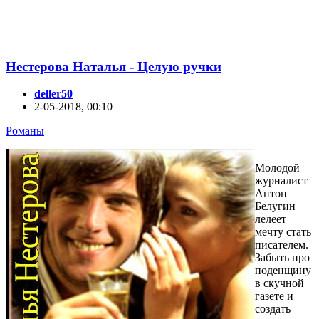
Нестерова Наталья - Целую ручки
deller50
2-05-2018, 00:10
Романы
Молодой
журналист
Антон
Белугин
лелеет
мечту стать
писателем.
Забыть про
поденщину
в скучной
газете и
создать