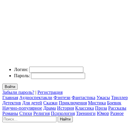
Логин:
Пароль:
Войти
Забыли пароль?
|
Регистрация
Главная
Аудиоспектакли
Фэнтези
Фантастика
Ужасы
Триллер
Детектив
Для детей
Сказки
Приключения
Мистика
Боевик
Научно-популярное
Драма
История
Классика
Проза
Рассказы
Романы
Стихи
Религия
Психология
Тренинги
Юмор
Разное
Найти