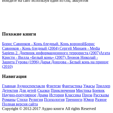
Войдите на сайт используя один из соц. аккунтов
Похожие книги
Борис Савинков - Конь бледный. Конь вороной
Борис
Савинков - Конь бледный (2004)
Сергей Минаев - Media
Sapiens 2. Дневник информационного террориста (2007)
Агата
Кристи - Вилла «Белый конь» (2007)
Леонов Николай -
Защита Гурова (1996)
Дарья Донцова - Белый конь на принце
(2010)
Навигация
Главная
Аудиоспектакли
Фэнтези
Фантастика
Ужасы
Триллер
Детектив
Для детей
Сказки
Приключения
Мистика
Боевик
Научно-популярное
Драма
История
Классика
Проза
Рассказы
Романы
Стихи
Религия
Психология
Тренинги
Юмор
Разное
Полная версия сайта
Copyright © 2012-2017 Аудио книги All rights Reserved