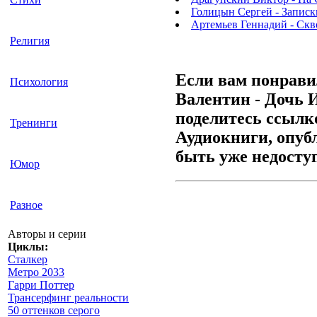
Голицын Сергей - Записк
Артемьев Геннадий - Скво
Религия
Если вам понрави
Психология
Валентин - Дочь И
поделитесь ссылко
Тренинги
Аудиокниги, опуб
быть уже недосту
Юмор
Разное
Авторы и серии
Циклы:
Сталкер
Метро 2033
Гарри Поттер
Трансерфинг реальности
50 оттенков серого