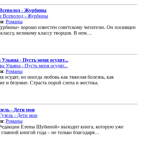
Всеволод - Журбины
ии
:
Романы
урбины» хорошо известен советскому читателю. Он посвящен
 классу, великому классу творцов. В нем…
 Ульяна - Пусть меня осудят...
ии
:
Романы
я осудят, но иногда любовь как тяжелая болезнь, как
е и безумие. Страсть порой слепа и жестока.
зель - Дети мои
ии
:
Романы
«Редакции Елены Шубиной» выходит книга, которую уже
 главной книгой года – не только благодаря…