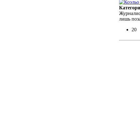
Категор
Журналис
лишь поз
20