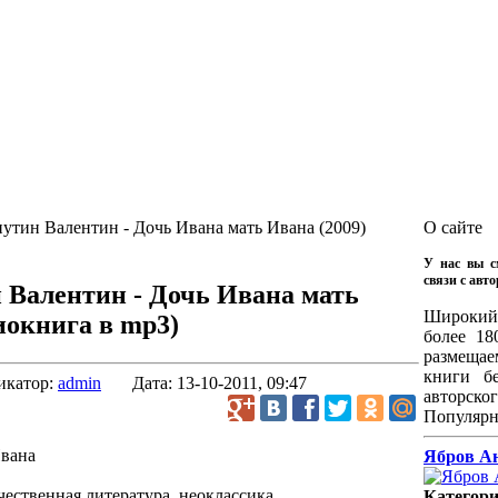
утин Валентин - Дочь Ивана мать Ивана (2009)
О сайте
У нас вы с
связи с авт
 Валентин - Дочь Ивана мать
Широкий 
иокнига в mp3)
более 1
размещае
книги б
икатор:
admin
Дата:
13-10-2011, 09:47
авторског
Популярн
Ивана
Ябров Ан
ественная литература, неоклассика
Категор