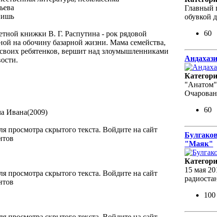
ьева
Главный г
пишь
обувкой д
60
тной книжки В. Г. Распутина - рок рядовой
ной на обочину базарной жизни. Мама семейства,
ь своих ребятенков, вершит над злоумышленниками
Андахази
ости.
Категор
"Анатом"
Очарован
60
а Ивана(2009)
ля просмотра скрытого текста. Войдите на сайт
Булгаков
нтов
"Маяк"
Категор
15 мая 20
ля просмотра скрытого текста. Войдите на сайт
радиоста
нтов
100
ля просмотра скрытого текста. Войдите на сайт