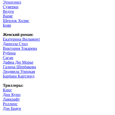
Этногенез
Сумерки
Ведун
Варяг
Шерлок Холмс
Бояр
Женский роман:
Екатерина Вильмонт
Даниэла Стил
Виктория Токарева
Рубина
Саган
Дафна Дю Морье
Галина Щербакова
Людмила Улицкая
Барбара Картленд
Триллеры:
Кинг
Дин Кунц
Лавкрафт
Роллинс
Дэн Браун