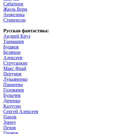
Сабатини
Жюль Верн
Анжелика
Стивенсон
Русская фантастика:
Андрей Круз
Тармашев
Бушков
Белянин
Алексеев
Стругацкие
Макс Фрай
Перумов
Лукьяненко
Панкеева
Головачев
Булычев
Дяченко
Калугин
Сергей Алексеев
Панов
Зорич
Пехов
Громов