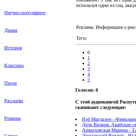
используя один из соц. акку
Научно-популярное
Реклама. Информация о рек
Драма
Теги:
История
0
1
2
Классика
3
4
5
Проза
Голосов:
0
Рассказы
С этой аудиокнигой Распут
скачивают следующие:
Романы
Нэб Магдален - Фамильны
Дочь Визиря. Арабские ск
Аржиловская Марина - Та
Драгунский Виктор - На
Стихи