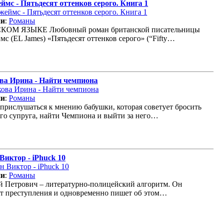
еймс - Пятьдесят оттенков серого. Книга 1
ии
:
Романы
КОМ ЯЗЫКЕ Любовный роман британской писательницы
с (EL James) «Пятьдесят оттенков серого» (“Fifty…
а Ирина - Найти чемпиона
ии
:
Романы
 прислушаться к мнению бабушки, которая советует бросить
го супруга, найти Чемпиона и выйти за него…
Виктор - iPhuck 10
ии
:
Романы
 Петрович – литературно-полицейский алгоритм. Он
ет преступления и одновременно пишет об этом…