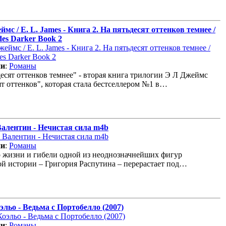
ймс / E. L. James - Книга 2. На пятьдесят оттенков темнее /
des Darker Book 2
ии
:
Романы
есят оттенков темнее" - вторая книга трилогии Э Л Джеймс
т оттенков", которая стала бестселлером №1 в…
алентин - Нечистая сила m4b
ии
:
Романы
о жизни и гибели одной из неоднозначнейших фигур
ой истории – Григория Распутина – перерастает под…
эльо - Ведьма с Портобелло (2007)
ии
:
Романы