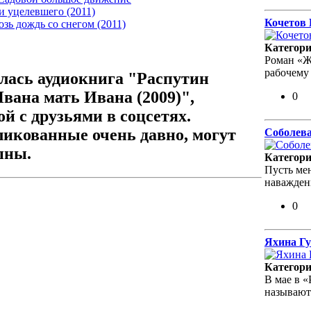
и уцелевшего (2011)
Кочетов 
зь дождь со снегом (2011)
Категор
Роман «Ж
рабочему
лась аудиокнига "Распутин
вана мать Ивана (2009)",
0
й с друзьями в соцсетях.
ликованные очень давно, могут
Соболева
пны.
Категор
Пусть мен
наваждени
0
Яхина Гу
Категор
В мае в 
называют