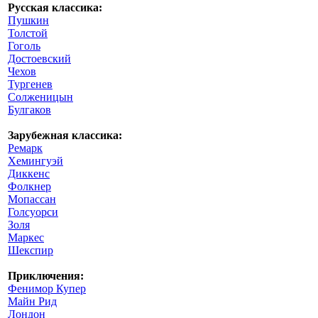
Русская классика:
Пушкин
Толстой
Гоголь
Достоевский
Чехов
Тургенев
Солженицын
Булгаков
Зарубежная классика:
Ремарк
Хемингуэй
Диккенс
Фолкнер
Мопассан
Голсуорси
Золя
Маркес
Шекспир
Приключения:
Фенимор Купер
Майн Рид
Лондон