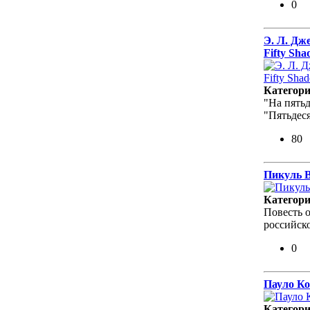
0
Э. Л. Дже
Fifty Sha
Категор
"На пятьд
"Пятьдеся
80
Пикуль В
Категор
Повесть 
российск
0
Пауло Ко
Категор