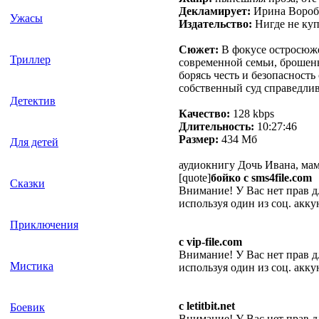
Декламирует:
Ирина Вороб
Ужасы
Издательство:
Нигде не ку
Сюжет:
В фокусе остросюже
Триллер
современной семьи, брошен
борясь честь и безопасност
собственный суд справедлив
Детектив
Качество:
128 kbps
Длительность:
10:27:46
Размер:
434 Мб
Для детей
аудиокнигу Дочь Ивана, мам
[quote]
бойко с sms4file.com
Сказки
Внимание! У Вас нет прав д
используя один из соц. акку
Приключения
с vip-file.com
Внимание! У Вас нет прав д
Мистика
используя один из соц. акку
с letitbit.net
Боевик
Внимание! У Вас нет прав д