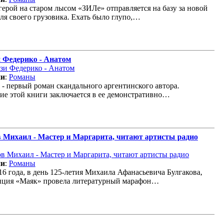
ерой на старом лысом «ЗИЛе» отправляется на базу за новой
ля своего грузовика. Ехать было глупо,…
 Федерико - Анатом
ии
:
Романы
 - первый роман скандального аргентинского автора.
ие этой книги заключается в ее демонстративно…
 Михаил - Мастер и Маргарита, читают артисты радио
ии
:
Романы
16 года, в день 125-летия Михаила Афанасьевича Булгакова,
нция «Маяк» провела литературный марафон…