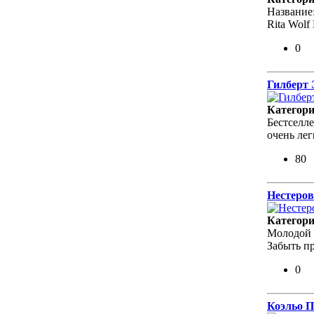
Название:
Rita Wolf
0
Гилберт 
Категор
Бестселле
очень лег
80
Нестеров
Категор
Молодой 
Забыть п
0
Коэльо П