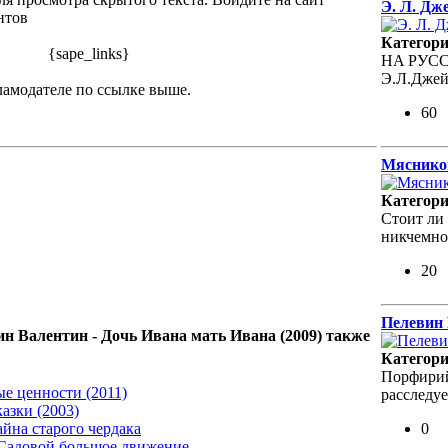
Э. Л. Дж
нтов
Категор
{sape_links}
НA РУСС
Э.Л.Джейм
ламодателе по ссылке выше.
60
Мясников
Категор
Стоит ли
никчемно
20
Пелевин 
ин Валентин - Дочь Ивана мать Ивана (2009) также
Категор
Порфирий
е ценности (2011)
расследу
азки (2003)
0
йна старого чердака
 Садовой большое движение