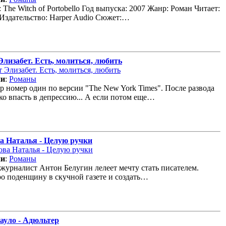
 The Witch of Portobello Год выпуска: 2007 Жанр: Роман Читает:
 Издательство: Harper Audio Сюжет:…
Элизабет. Есть, молиться, любить
ии
:
Романы
р номер один по версии "The New York Times". После развода
ко впасть в депрессию... А если потом еще…
а Наталья - Целую ручки
ии
:
Романы
журналист Антон Белугин лелеет мечту стать писателем.
ро поденщину в скучной газете и создать…
ауло - Адюльтер