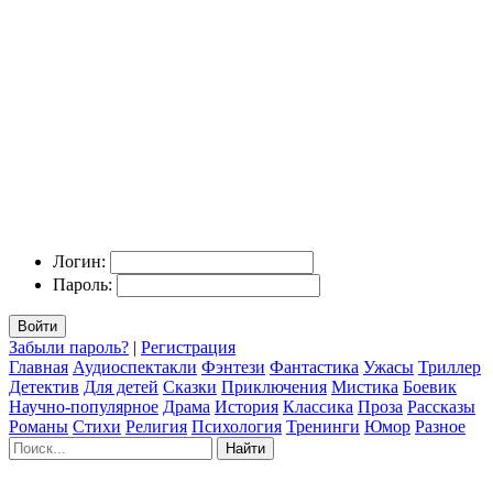
Логин:
Пароль:
Войти
Забыли пароль?
|
Регистрация
Главная
Аудиоспектакли
Фэнтези
Фантастика
Ужасы
Триллер
Детектив
Для детей
Сказки
Приключения
Мистика
Боевик
Научно-популярное
Драма
История
Классика
Проза
Рассказы
Романы
Стихи
Религия
Психология
Тренинги
Юмор
Разное
Найти