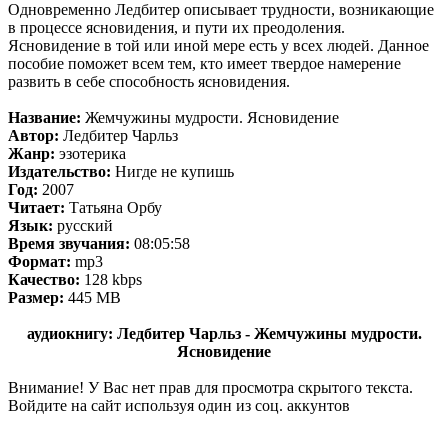
Одновременно Ледбитер описывает трудности, возникающие
в процессе ясновидения, и пути их преодоления.
Ясновидение в той или иной мере есть у всех людей. Данное
пособие поможет всем тем, кто имеет твердое намерение
развить в себе способность ясновидения.
Название:
Жемчужины мудрости. Ясновидение
Автор:
Ледбитер Чарльз
Жанр:
эзотерика
Издательство:
Нигде не купишь
Год:
2007
Читает:
Татьяна Орбу
Язык:
русский
Время звучания:
08:05:58
Формат:
mp3
Качество:
128 kbps
Размер:
445 MB
аудиокнигу: Ледбитер Чарльз - Жемчужины мудрости.
Ясновидение
Внимание! У Вас нет прав для просмотра скрытого текста.
Войдите на сайт используя один из соц. аккунтов