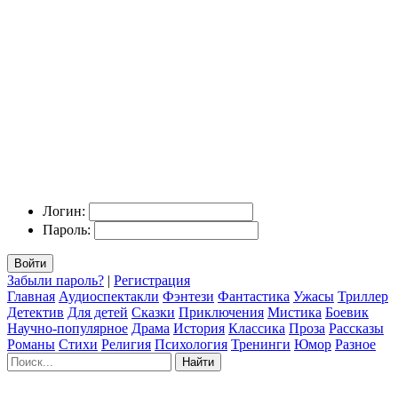
Логин:
Пароль:
Войти
Забыли пароль?
|
Регистрация
Главная
Аудиоспектакли
Фэнтези
Фантастика
Ужасы
Триллер
Детектив
Для детей
Сказки
Приключения
Мистика
Боевик
Научно-популярное
Драма
История
Классика
Проза
Рассказы
Романы
Стихи
Религия
Психология
Тренинги
Юмор
Разное
Найти