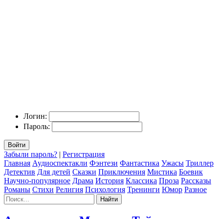
Логин:
Пароль:
Войти
Забыли пароль?
|
Регистрация
Главная
Аудиоспектакли
Фэнтези
Фантастика
Ужасы
Триллер
Детектив
Для детей
Сказки
Приключения
Мистика
Боевик
Научно-популярное
Драма
История
Классика
Проза
Рассказы
Романы
Стихи
Религия
Психология
Тренинги
Юмор
Разное
Найти