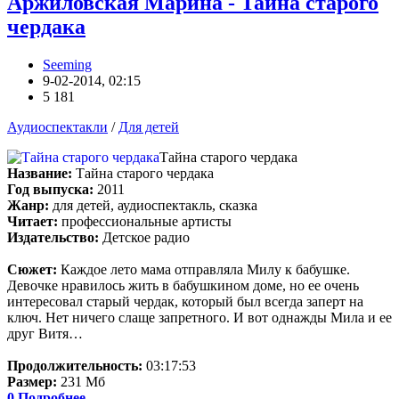
Аржиловская Марина - Тайна старого
чердака
Seeming
9-02-2014, 02:15
5 181
Аудиоспектакли
/
Для детей
Тайна старого чердака
Название:
Тайна старого чердака
Год выпуска:
2011
Жанр:
для детей, аудиоспектакль, сказка
Читает:
профессиональные артисты
Издательство:
Детское радио
Сюжет:
Каждое лето мама отправляла Милу к бабушке.
Девочке нравилось жить в бабушкином доме, но ее очень
интересовал старый чердак, который был всегда заперт на
ключ. Нет ничего слаще запретного. И вот однажды Мила и ее
друг Витя…
Продолжительность:
03:17:53
Размер:
231 Мб
0
Подробнее