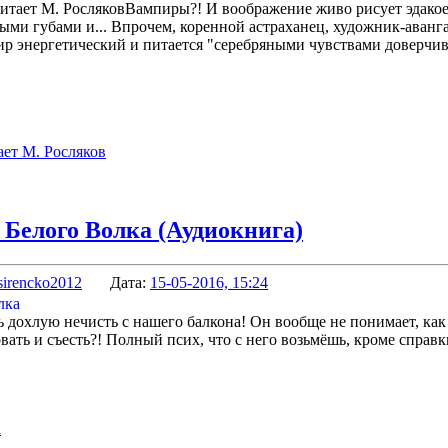
Вампиры?! И воображение живо рисует эдако
ыми губами и... Впрочем, коренной астраханец, художник-аванг
пир энергетический и питается "серебряными чувствами доверчи
ает М. Росляков
 Белого Волка (Аудиокнига)
sirencko2012
Дата:
15-05-2016, 15:24
 дохлую нечисть с нашего балкона! Он вообще не понимает, как
вать и съесть?! Полный псих, что с него возьмёшь, кроме спра
а