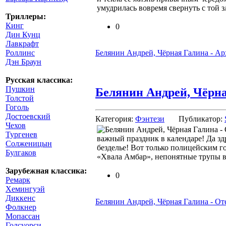
умудрилась вовремя свернуть с той 
Триллеры:
Кинг
0
Дин Кунц
Лавкрафт
Белянин Андрей, Чёрная Галина - А
Роллинс
Дэн Браун
Русская классика:
Пушкин
Белянин Андрей, Чёрна
Толстой
Гоголь
Достоевский
Категория:
Фэнтези
Публикатор:
Чехов
Тургенев
важный праздник в календаре! Да зд
Солженицын
безделье! Вот только полицейским г
Булгаков
«Хвала Амбар», непонятные трупы 
Зарубежная классика:
0
Ремарк
Хемингуэй
Диккенс
Белянин Андрей, Чёрная Галина - От
Фолкнер
Мопассан
Голсуорси