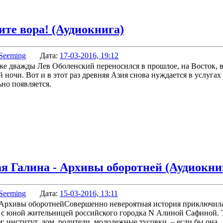
ите вора! (Аудиокнига)
Seeming
Дата:
17-03-2016, 19:12
же дважды Лев Оболенский переносился в прошлое, на Восток, 
ночи. Вот и в этот раз древняя Азия снова нуждается в услугах
ьно появляется.
я Галина - Архивы оборотней (Аудиокни
Seeming
Дата:
15-03-2016, 13:11
Совершенно невероятная история приключил
 с юной жительницей российского городка N Алиной Сафиной. 
: институт, дом, родители, молодежные тусовки, – если бы она