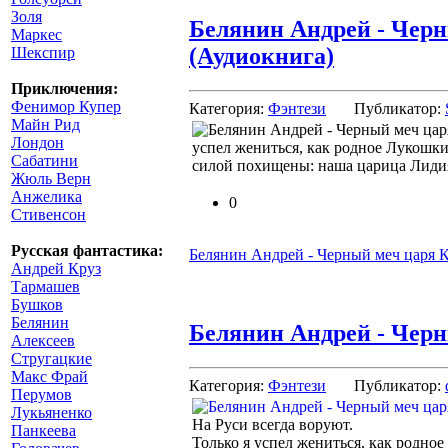
Золя
Белянин Андрей - Черн
Маркес
(Аудиокнига)
Шекспир
Приключения:
Фенимор Купер
Категория:
Фэнтези
Публикатор:
Майн Рид
Лондон
успел жениться, как родное Лукошк
Сабатини
силой похищены: наша царица Лиди
Жюль Верн
Анжелика
0
Стивенсон
Русская фантастика:
Белянин Андрей - Черный меч царя К
Андрей Круз
Тармашев
Бушков
Белянин
Белянин Андрей - Черн
Алексеев
Стругацкие
Макс Фрай
Категория:
Фэнтези
Публикатор:
Перумов
Лукьяненко
На Руси всегда воруют.
Панкеева
Только я успел жениться, как родно