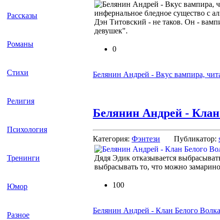
инфернальное бледное существо с ал
Рассказы
Дэн Титовский - не таков. Он - вам
девушек".
Романы
0
Стихи
Белянин Андрей - Вкус вампира, чит
Религия
Белянин Андрей - Клан
Психология
Категория:
Фэнтези
Публикатор:
Тренинги
Дядя Эдик отказывается выбрасывать
выбрасывать то, что можно замарино
100
Юмор
Белянин Андрей - Клан Белого Волк
Разное