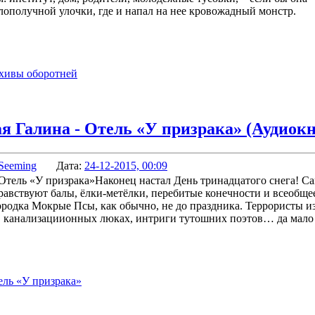
злополучной улочки, где и напал на нее кровожадный монстр.
рхивы оборотней
я Галина - Отель «У призрака» (Аудиокн
Seeming
Дата:
24-12-2015, 00:09
Наконец настал День тринадцатого снега! С
равствуют балы, ёлки-метёлки, перебитые конечности и всеобще
ородка Мокрые Псы, как обычно, не до праздника. Террористы и
в канализациионных люках, интриги тутошних поэтов… да мало
ель «У призрака»