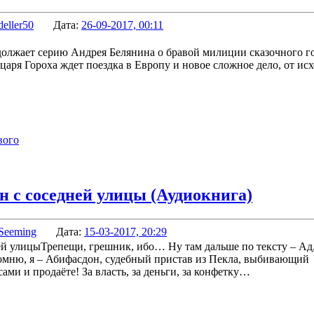
deller50
Дата:
26-09-2017, 00:11
олжает серию Андрея Белянина о бравой милиции сказочного г
ря Гороха ждет поездка в Европу и новое сложное дело, от исх
вого
н с соседней улицы (Аудиокнига)
Seeming
Дата:
15-03-2017, 20:29
Трепещи, грешник, ибо… Ну там дальше по тексту – Ад
помню, я – Абифасдон, судебный пристав из Пекла, выбивающий
ми и продаёте! За власть, за деньги, за конфетку…