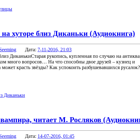
 улицы
 на хуторе близ Диканьки (Аудиокнига)
Seeming
Дата:
7-11-2016, 21:03
Старая рукопись, купленная по случаю на антикв
ком много вопросов… На что способны двое друзей – кузнец и
 может красть звёзды? Как успокоить разбушевавшихся русалок?
из Диканьки
 вампира, читает М. Росляков (Аудиокни
Seeming
Дата:
14-07-2016, 01:45