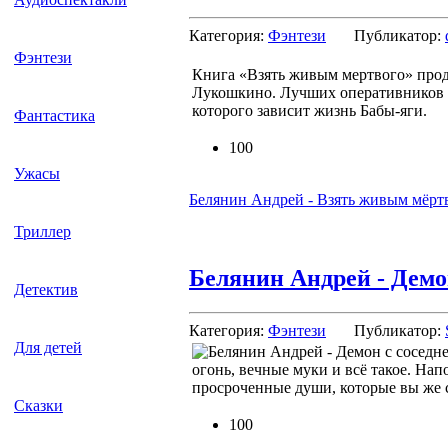
Категория:
Фэнтези
Публикатор:
Фэнтези
Книга «Взять живым мертвого» прод
Лукошкино. Лучших оперативников ца
которого зависит жизнь Бабы-яги.
Фантастика
100
Ужасы
Белянин Андрей - Взять живым мёрт
Триллер
Белянин Андрей - Демо
Детектив
Категория:
Фэнтези
Публикатор:
Для детей
огонь, вечные муки и всё такое. На
просроченные души, которые вы же са
Сказки
100