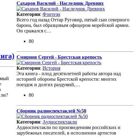
Сахаров Василий - Наследник Древних
Категории
:
Фэнтези
Всего год назад Оттар Руговир, пятый сын северного
барона, был образцовым офицером морейской армии.
Он сражался с…
80
ига)
Смирнов Сергей - Брестская крепость
Категории
:
История
Эта книга - плод десятилетней работы автора над
амый
историей обороны Брестской крепости: многих
е
поездок и долгих раздумий,…
з
 ли?
80
Сборник радиоспектаклей №50
Категории
:
Аудиоспектакли
Аудиоспектакли по произведениям российских и
зарубежных писателей, в исполнении артистов