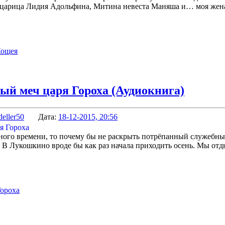
 царица Лидия Адольфина, Митина невеста Маняша и… моя жен
Кощея
ый меч царя Гороха (Аудиокнига)
deller50
Дата:
18-12-2015, 20:56
ного времени, то почему бы не раскрыть потрёпанный служебн
. В Лукошкино вроде бы как раз начала приходить осень. Мы отд
Гороха