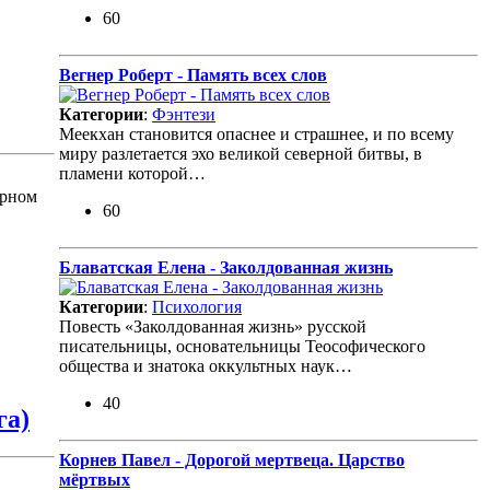
60
Вегнер Роберт - Память всех слов
Категории
:
Фэнтези
Меекхан становится опаснее и страшнее, и по всему
миру разлетается эхо великой северной битвы, в
пламени которой…
арном
60
Блаватская Елена - Заколдованная жизнь
Категории
:
Психология
Повесть «Заколдованная жизнь» русской
писательницы, основательницы Теософического
общества и знатока оккультных наук…
40
га)
Корнев Павел - Дорогой мертвеца. Царство
мёртвых