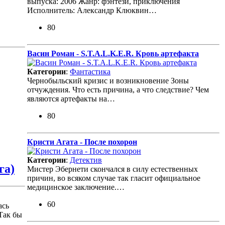
выпуска: 2006 Жанр: фэнтези, приключения
Исполнитель: Александр Клюквин…
80
Васин Роман - S.T.A.L.K.E.R. Кровь артефакта
в
Категории
:
Фантастика
Чернобыльский кризис и возникновение Зоны
отчуждения. Что есть причина, а что следствие? Чем
являются артефакты на…
80
Кристи Агата - После похорон
Категории
:
Детектив
га)
Мистер Эбернети скончался в силу естественных
причин, во всяком случае так гласит официальное
медицинское заключение.…
60
ась
Так бы