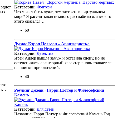
е
Категории
:
Фэнтези
ардист
Что может быть хуже, чем застрять в виртуальном
вых
мире? Я рассчитывал немного расслабиться, а вместо
этого оказался…
60
Дуглас Кэрол Нельсон – Авантюристка
Категории
:
Детектив
Ирен Адлер вышла замуж и оставила сцену, но не
остепенилась: авантюрный характер вновь толкает ее
на поиски приключений.
40
 это
вки…
Роулинг Джоан - Гарри Поттер и Философский
Камень
Категории
:
Для детей
Название: Гарри Поттер и Философский Камень Год