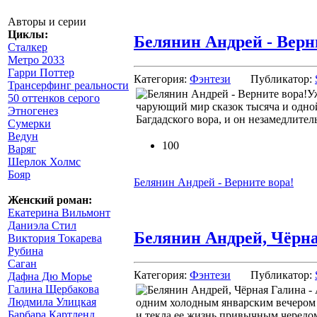
Авторы и серии
Циклы:
Белянин Андрей - Верн
Сталкер
Метро 2033
Гарри Поттер
Категория:
Фэнтези
Публикатор:
Трансерфинг реальности
У
50 оттенков серого
чарующий мир сказок тысяча и одной 
Этногенез
Багдадского вора, и он незамедлител
Сумерки
Ведун
100
Варяг
Шерлок Холмс
Бояр
Белянин Андрей - Верните вора!
Женский роман:
Екатерина Вильмонт
Даниэла Стил
Белянин Андрей, Чёрна
Виктория Токарева
Рубина
Саган
Категория:
Фэнтези
Публикатор:
Дафна Дю Морье
Галина Щербакова
Людмила Улицкая
одним холодным январским вечером
Барбара Картленд
и текла ее жизнь привычным чередом