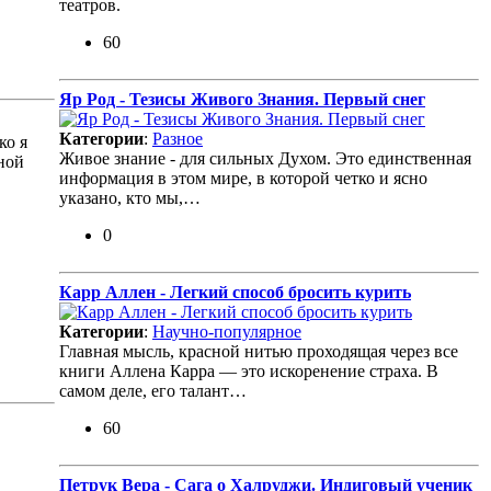
театров.
60
Яр Род - Тезисы Живого Знания. Первый снег
Категории
:
Разное
ко я
Живое знание - для сильных Духом. Это единственная
ной
информация в этом мире, в которой четко и ясно
указано, кто мы,…
0
Карр Аллен - Легкий способ бросить курить
Категории
:
Научно-популярное
Главная мысль, красной нитью проходящая через все
книги Аллена Карра — это искоренение страха. В
самом деле, его талант…
60
Петрук Вера - Сага о Халруджи. Индиговый ученик