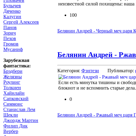
Головачев
неизвестной силой похищены: наша
Булычев
Дяченко
100
Калугин
Сергей Алексеев
Панов
Белянин Андрей - Черный меч царя 
Зорич
Пехов
Громов
Мусаниф
Белянин Андрей - Ржав
Зарубежная
фантастика:
Категория:
Фэнтези
Публикатор:
Брэдбери
Желязны
Роулинг
Если есть минутка тишины и свобод
Толкиен
блокнот и не вспомнить старые дела
Хайнлайн
Сапковский
0
Симмонс
Станислав Лем
Белянин Андрей - Ржавый меч царя 
Шекли
Джордж Мартин
Филип Дик
Вербер