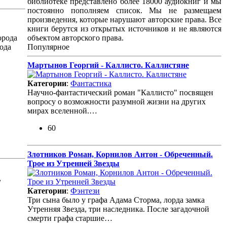
библиотеке представлено более 18000 аудиокниг и мы
постоянно пополняем список. Мы не размещаем
произведения, которые нарушают авторские права. Все
книги берутся из открытых источников и не являются
орода
объектом авторского права.
ода
Популярное
Мартынов Георгий - Каллисто. Каллистяне
Категории
:
Фантастика
Научно-фантастический роман "Каллисто" посвящен
вопросу о возможности разумной жизни на других
мирах вселенной.…
60
Злотников Роман, Корнилов Антон - Обреченный.
Трое из Утренней Звезды
,
Категории
:
Фэнтези
Три сына было у графа Адама Сторма, лорда замка
Утренняя Звезда, три наследника. После загадочной
смерти графа старшие…