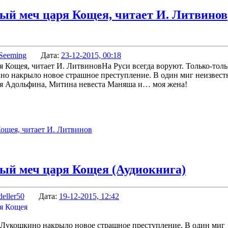
ый меч царя Кощея, читает И. Литвинов
Seeming
Дата:
23-12-2015, 00:18
На Руси всегда воруют. Только-толь
ино накрыло новое страшное преступление. В один миг неизвест
я Адольфина, Митина невеста Маняша и… моя жена!
ощея, читает И. Литвинов
ый меч царя Кощея (Аудиокнига)
deller50
Дата:
19-12-2015, 12:42
е Лукошкино накрыло новое страшное преступление. В один миг