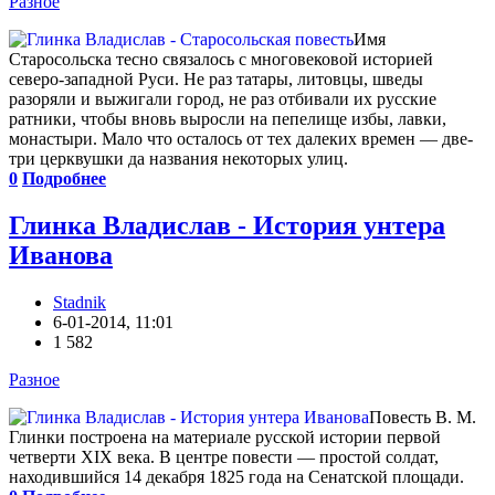
Разное
Имя
Старосольска тесно связалось с многовековой историей
северо-западной Руси. Не раз татары, литовцы, шведы
разоряли и выжигали город, не раз отбивали их русские
ратники, чтобы вновь выросли на пепелище избы, лавки,
монастыри. Мало что осталось от тех далеких времен — две-
три церквушки да названия некоторых улиц.
0
Подробнее
Глинка Владислав - История унтера
Иванова
Stadnik
6-01-2014, 11:01
1 582
Разное
Повесть В. М.
Глинки построена на материале русской истории первой
четверти XIX века. В центре повести — простой солдат,
находившийся 14 декабря 1825 года на Сенатской площади.