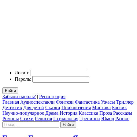
Логин:
Пароль:
Войти
Забыли пароль?
|
Регистрация
Главная
Аудиоспектакли
Фэнтези
Фантастика
Ужасы
Триллер
Детектив
Для детей
Сказки
Приключения
Мистика
Боевик
Научно-популярное
Драма
История
Классика
Проза
Рассказы
Романы
Стихи
Религия
Психология
Тренинги
Юмор
Разное
Найти