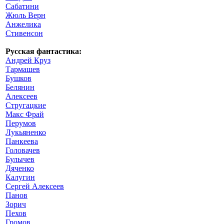
Сабатини
Жюль Верн
Анжелика
Стивенсон
Русская фантастика:
Андрей Круз
Тармашев
Бушков
Белянин
Алексеев
Стругацкие
Макс Фрай
Перумов
Лукьяненко
Панкеева
Головачев
Булычев
Дяченко
Калугин
Сергей Алексеев
Панов
Зорич
Пехов
Громов