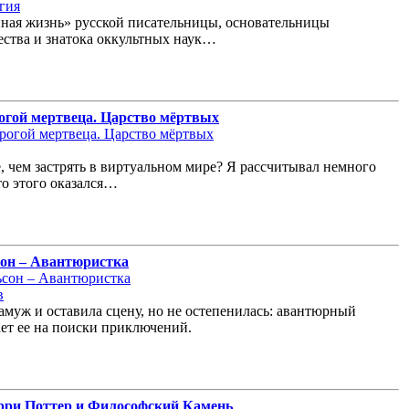
гия
нная жизнь» русской писательницы, основательницы
ества и знатока оккультных наук…
огой мертвеца. Царство мёртвых
, чем застрять в виртуальном мире? Я рассчитывал немного
то этого оказался…
сон – Авантюристка
в
муж и оставила сцену, но не остепенилась: авантюрный
ает ее на поиски приключений.
арри Поттер и Философский Камень