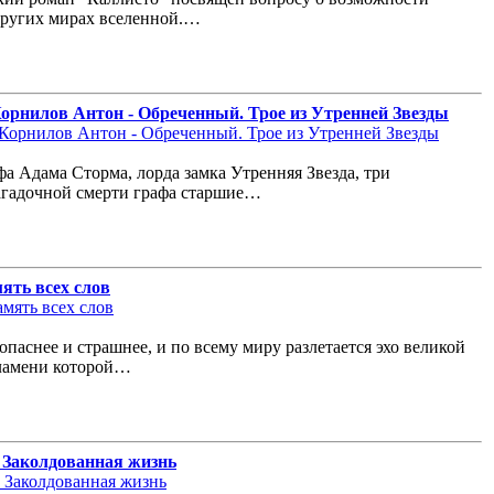
других мирах вселенной.…
орнилов Антон - Обреченный. Трое из Утренней Звезды
фа Адама Сторма, лорда замка Утренняя Звезда, три
загадочной смерти графа старшие…
мять всех слов
опаснее и страшнее, и по всему миру разлетается эхо великой
пламени которой…
 Заколдованная жизнь