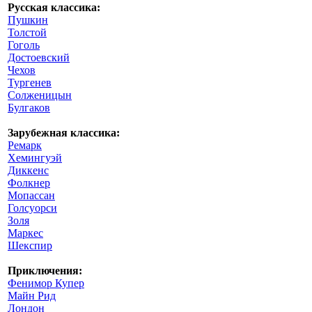
Русская классика:
Пушкин
Толстой
Гоголь
Достоевский
Чехов
Тургенев
Солженицын
Булгаков
Зарубежная классика:
Ремарк
Хемингуэй
Диккенс
Фолкнер
Мопассан
Голсуорси
Золя
Маркес
Шекспир
Приключения:
Фенимор Купер
Майн Рид
Лондон