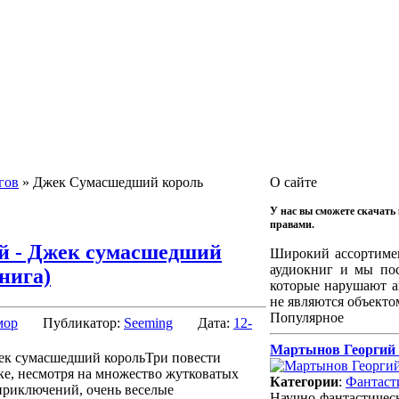
гов
» Джек Сумасшедший король
О сайте
У нас вы сможете скачать
правами.
й - Джек сумасшедший
Широкий ассортимен
аудиокниг и мы по
нига)
которые нарушают а
не являются объекто
Популярное
ор
Публикатор:
Seeming
Дата:
12-
Мартынов Георгий 
Три повести
ке, несмотря на множество жутковатых
Категории
:
Фантаст
приключений, очень веселые
Научно-фантастичес