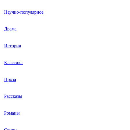
Научно-популярное
Драма
История
Классика
Проза
Рассказы
Романы
Стихи