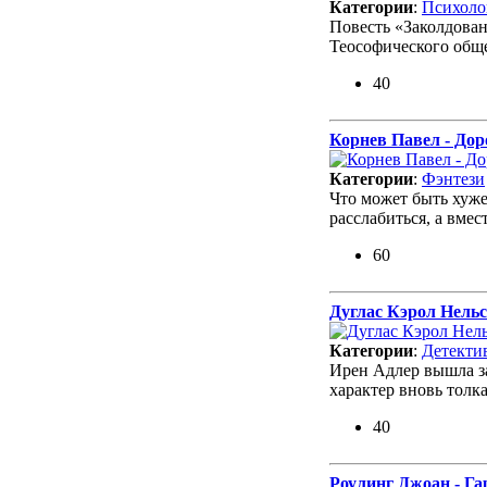
Категории
:
Психоло
Повесть «Заколдова
Теософического общ
40
Корнев Павел - Дор
Категории
:
Фэнтези
Что может быть хуже
расслабиться, а вмес
60
Дуглас Кэрол Нель
Категории
:
Детекти
Ирен Адлер вышла за
характер вновь толк
40
Роулинг Джоан - Г