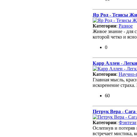
Яр Род - Тезисы Жи
Категории
:
Разное
Живое знание - для 
которой четко и ясн
0
Карр Аллен - Легки
Категории
:
Научно-
Главная мысль, крас
искоренение страха.
60
Петрук Вера - Сага
Категории
:
Фэнтези
Ослепнув и потеряв 
встречает мистика,