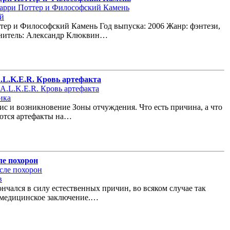
ей
тер и Философский Камень Год выпуска: 2006 Жанр: фэнтези,
нитель: Александр Клюквин…
A.L.K.E.R. Кровь артефакта
ика
с и возникновение Зоны отчуждения. Что есть причина, а что
яются артефакты на…
ле похорон
в
нчался в силу естественных причин, во всяком случае так
 медицинское заключение.…