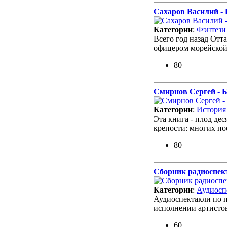
Сахаров Василий -
Категории
:
Фэнтези
Всего год назад Отт
офицером морейской
80
Смирнов Сергей - Б
Категории
:
История
Эта книга - плод де
крепости: многих по
80
Сборник радиоспек
Категории
:
Аудиосп
Аудиоспектакли по п
исполнении артистов
60