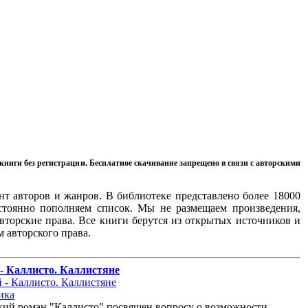
 книги без регистрации. Бесплатное скачивание запрещено в связи с авторскими
т авторов и жанров. В библиотеке представлено более 18000
стоянно пополняем список. Мы не размещаем произведения,
вторские права. Все книги берутся из открытых источников и
м авторского права.
- Каллисто. Каллистяне
ика
кий роман "Каллисто" посвящен вопросу о возможности