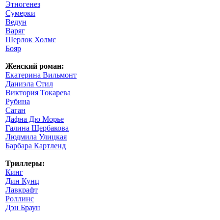
Этногенез
Сумерки
Ведун
Варяг
Шерлок Холмс
Бояр
Женский роман:
Екатерина Вильмонт
Даниэла Стил
Виктория Токарева
Рубина
Саган
Дафна Дю Морье
Галина Щербакова
Людмила Улицкая
Барбара Картленд
Триллеры:
Кинг
Дин Кунц
Лавкрафт
Роллинс
Дэн Браун