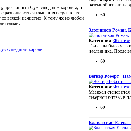
разумной жизни на 
ц, прозванный Сумасшедшим королем, и
не разношерстная компания ведут почти
60
 со всякой нечистью. К тому же из любой
дителями.
Злотников Роман, К
Категории
:
Фэнтези
Три сына было у гра
 сумасшедший король
наследника. После 
60
Вегнер Роберт - Па
Категории
:
Фэнтези
Меекхан становится 
северной битвы, в 
60
Блаватская Елена -