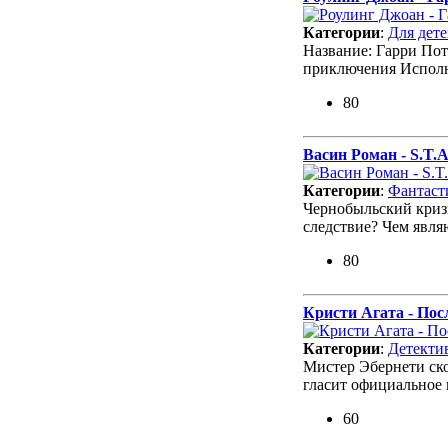
Категории
:
Для дет
Название: Гарри Пот
приключения Испол
80
Васин Роман - S.T.
Категории
:
Фантаст
Чернобыльский кризи
следствие? Чем явл
80
Кристи Агата - Пос
Категории
:
Детекти
Мистер Эбернети ско
гласит официальное
60