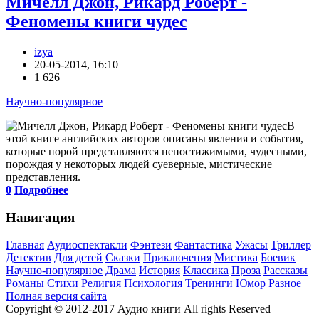
Мичелл Джон, Рикард Роберт -
Феномены книги чудес
izya
20-05-2014, 16:10
1 626
Научно-популярное
В
этой книге английских авторов описаны явления и события,
которые порой представляются непостижимыми, чудесными,
порождая у некоторых людей суеверные, мистические
представления.
0
Подробнее
Навигация
Главная
Аудиоспектакли
Фэнтези
Фантастика
Ужасы
Триллер
Детектив
Для детей
Сказки
Приключения
Мистика
Боевик
Научно-популярное
Драма
История
Классика
Проза
Рассказы
Романы
Стихи
Религия
Психология
Тренинги
Юмор
Разное
Полная версия сайта
Copyright © 2012-2017 Аудио книги All rights Reserved