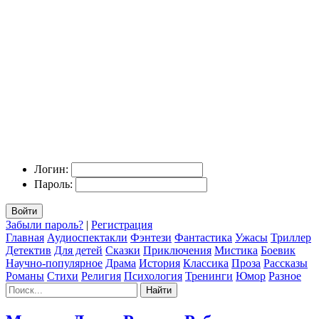
Логин:
Пароль:
Войти
Забыли пароль?
|
Регистрация
Главная
Аудиоспектакли
Фэнтези
Фантастика
Ужасы
Триллер
Детектив
Для детей
Сказки
Приключения
Мистика
Боевик
Научно-популярное
Драма
История
Классика
Проза
Рассказы
Романы
Стихи
Религия
Психология
Тренинги
Юмор
Разное
Найти