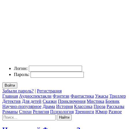
Логин:
Пароль:
Войти
Забыли пароль?
|
Регистрация
Главная
Аудиоспектакли
Фэнтези
Фантастика
Ужасы
Триллер
Детектив
Для детей
Сказки
Приключения
Мистика
Боевик
Научно-популярное
Драма
История
Классика
Проза
Рассказы
Романы
Стихи
Религия
Психология
Тренинги
Юмор
Разное
Найти