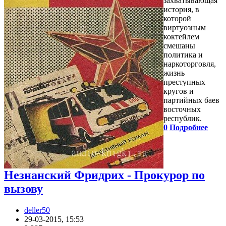
захватывающая
история, в
которой
виртуозным
коктейлем
смешаны
политика и
наркоторговля,
жизнь
преступных
кругов и
партийных баев
восточных
республик.
0
Подробнее
Незнанский Фридрих - Прокурор по
вызову
deller50
29-03-2015, 15:53