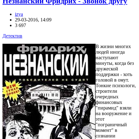
Незнанский Фридрих - Звонок другу
izya
29-03-2016, 14:09
3 697
Детектив
В жизни многих
людей иногда
наступают
минуты, когда без
дружеской
поддержки - хоть
головой в омут.
Тонкие психологи,
строители
очередных
финансовых
"пирамид" взяли
на вооружение и
этот
"пограничный
момент" в
сознании