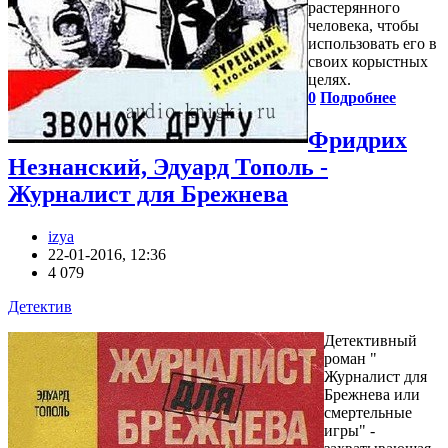
растерянного
человека, чтобы
использовать его в
своих корыстных
целях.
0
Подробнее
Фридрих
Незнанский, Эдуард Тополь -
Журналист для Брежнева
izya
22-01-2016, 12:36
4 079
Детектив
Детективный
роман "
Журналист для
Брежнева или
смертельные
игры" -