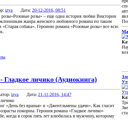
пр
сп
ор:
izya
Дата:
20-12-2016, 08:51
ав
«Розовые розы» – еще одна история любви Виктории
яв
оклонникам жанра женского любовного романа по таким
По
 и «Старая собака». Героиню романа «Розовые розы» все всю
к.
Ма
Ка
На
во
озы
Зл
- Гладкое личико (Аудиокнига)
Ут
атор:
izya
Дата:
21-11-2016, 14:47
Ка
Тр
иг «День без вранья» и «Джентльмены удачи». Как гласит
Зве
возрасты покорны. Героиня романа «Гладкое личико»
ст
бе, когда в сорок пять лет влюбилась в мужчину, которому