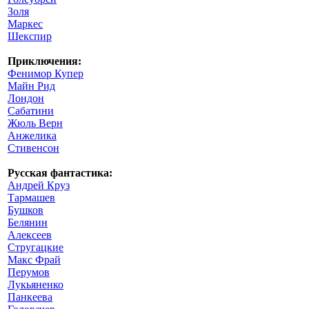
Золя
Маркес
Шекспир
Приключения:
Фенимор Купер
Майн Рид
Лондон
Сабатини
Жюль Верн
Анжелика
Стивенсон
Русская фантастика:
Андрей Круз
Тармашев
Бушков
Белянин
Алексеев
Стругацкие
Макс Фрай
Перумов
Лукьяненко
Панкеева