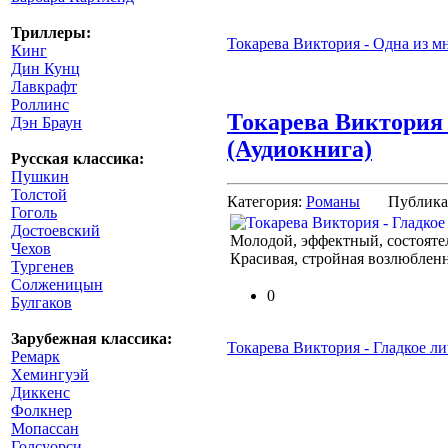
Триллеры:
Токарева Виктория - Одна из м
Кинг
Дин Кунц
Лавкрафт
Роллинс
Токарева Виктория -
Дэн Браун
(Аудиокнига)
Русская классика:
Пушкин
Толстой
Категория:
Романы
Публика
Гоголь
Достоевский
Молодой, эффектный, состоя
Чехов
Красивая, стройная возлюбленна
Тургенев
Солженицын
0
Булгаков
Зарубежная классика:
Токарева Виктория - Гладкое ли
Ремарк
Хемингуэй
Диккенс
Фолкнер
Мопассан
Голсуорси