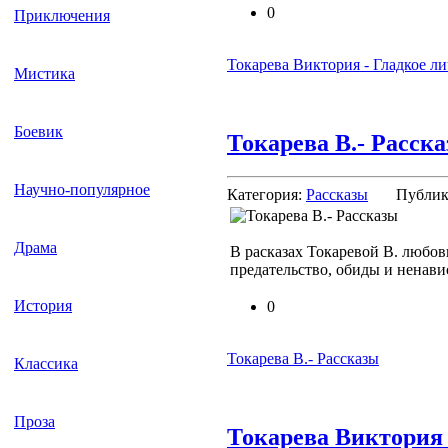
0
Приключения
Токарева Виктория - Гладкое л
Мистика
Боевик
Токарева В.- Расск
Научно-популярное
Категория:
Рассказы
Публик
Драма
В расказах Токаревой В. любовь
предательство, обиды и ненав
История
0
Токарева В.- Рассказы
Классика
Проза
Токарева Виктория 