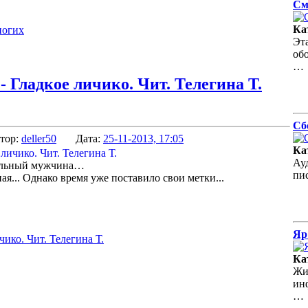
См
Ка
ногих
Эта
об
…
 Гладкое личико. Чит. Телегина Т.
Сб
тор:
deller50
Дата:
25-11-2013, 17:05
Ка
Ау
тельный мужчина…
пис
я... Однако время уже поставило свои метки...
Яр
чико. Чит. Телегина Т.
Ка
Жи
инф
…