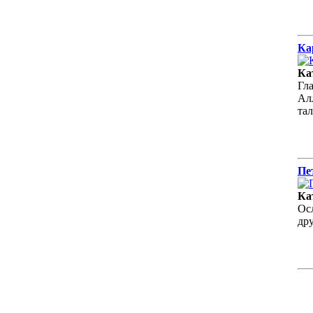
Ка
Ка
Гл
Алл
та
Пе
Ка
Ос
др