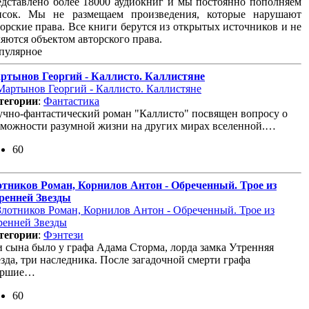
едставлено более 18000 аудиокниг и мы постоянно пополняем
исок. Мы не размещаем произведения, которые нарушают
торские права. Все книги берутся из открытых источников и не
ляются объектом авторского права.
пулярное
ртынов Георгий - Каллисто. Каллистяне
тегории
:
Фантастика
учно-фантастический роман "Каллисто" посвящен вопросу о
зможности разумной жизни на других мирах вселенной.…
60
отников Роман, Корнилов Антон - Обреченный. Трое из
ренней Звезды
тегории
:
Фэнтези
и сына было у графа Адама Сторма, лорда замка Утренняя
зда, три наследника. После загадочной смерти графа
аршие…
60