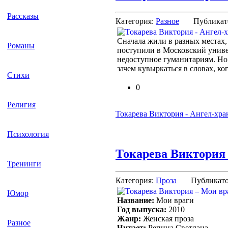
Рассказы
Категория:
Разное
Публикат
Сначала жили в разных местах,
Романы
поступили в Московский универ
недоступное гуманитариям. Но
зачем кувыркаться в словах, ко
Стихи
0
Религия
Токарева Виктория - Ангел-хра
Психология
Токарева Виктория 
Тренинги
Категория:
Проза
Публикат
Юмор
Название:
Мои враги
Год выпуска:
2010
Жанр:
Женская проза
Разное
Читает:
Репина Светлана