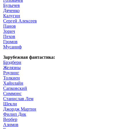
Головачев
Булычев
Дяченко
Калугин
Сергей Алексеев
Панов
Зорич
Пехов
Громов
Мусаниф
Зарубежная фантастика:
Брэдбери
Желязны
Роулинг
Толкиен
Хайнлайн
Сапковский
Симмонс
Станислав Лем
Шекли
Джордж Мартин
Филип Дик
Вербер
Азимов