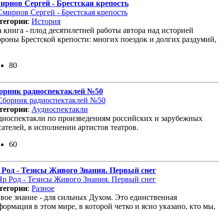
ирнов Сергей - Брестская крепость
тегории
:
История
 книга - плод десятилетней работы автора над историей
ороны Брестской крепости: многих поездок и долгих раздумий,
80
орник радиоспектаклей №50
тегории
:
Аудиоспектакли
диоспектакли по произведениям российских и зарубежных
ателей, в исполнении артистов театров.
60
 Род - Тезисы Живого Знания. Первый снег
тегории
:
Разное
вое знание - для сильных Духом. Это единственная
ормация в этом мире, в которой четко и ясно указано, кто мы,