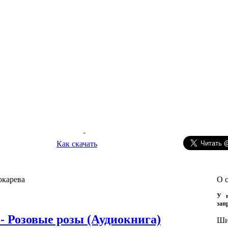
Как скачать
окарева
О 
У н
зап
- Розовые розы (Аудиокнига)
Ши