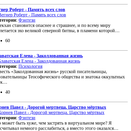
гнер Роберт - Память всех слов
тегории
:
Фэнтези
екхан становится опаснее и страшнее, и по всему миру
злетается эхо великой северной битвы, в пламени которой…
60
аватская Елена - Заколдованная жизнь
тегории
:
Психология
весть «Заколдованная жизнь» русской писательницы,
новательницы Теософического общества и знатока оккультных
ук…
40
рнев Павел - Дорогой мертвеца. Царство мёртвых
тегории
:
Фэнтези
о может быть хуже, чем застрять в виртуальном мире? Я
ссчитывал немного расслабиться, а вместо этого оказался…