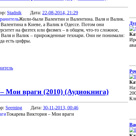
ор:
Stadnik
Дата:
22-08-2014, 21:29
Жили-были Валентин и Валентина. Валя и Валик.
Ду
 Валентина в Киеве, а Валик в Одессе. Потом они
ситет на физтех или физмех – в общем, что-то сложное,
Ка
 Валя и Валик – прирожденные технари. Они не понимали:
Ир
гда есть цифры.
ав
нитель
Ро
Ка
На
– Мои враги (2010) (Аудиокнига)
20
Кл
ор:
Seeming
Дата:
30-11-2013, 00:46
Токарева Виктория – Мои враги
Ва
Ка