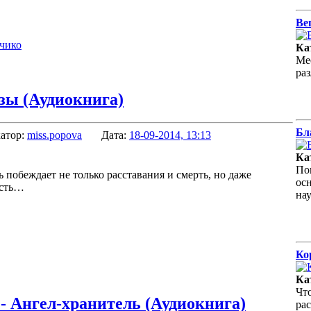
Ве
ичико
Ка
Ме
ра
азы (Аудиокнига)
Бл
атор:
miss.popova
Дата:
18-09-2014, 13:13
Ка
По
 побеждает не только расставания и смерть, но даже
ос
исть…
на
Ко
Ка
Чт
- Ангел-хранитель (Аудиокнига)
ра