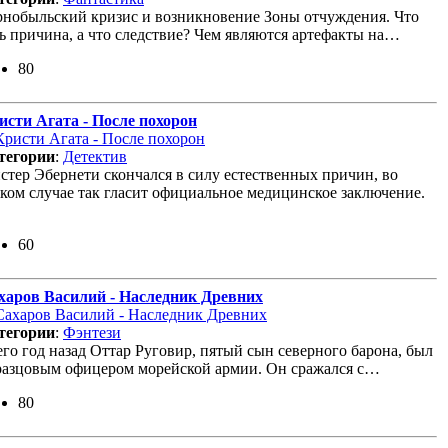
рнобыльский кризис и возникновение Зоны отчуждения. Что
ть причина, а что следствие? Чем являются артефакты на…
80
исти Агата - После похорон
тегории
:
Детектив
стер Эбернети скончался в силу естественных причин, во
яком случае так гласит официальное медицинское заключение.
60
харов Василий - Наследник Древних
тегории
:
Фэнтези
его год назад Оттар Руговир, пятый сын северного барона, был
разцовым офицером морейской армии. Он сражался с…
80