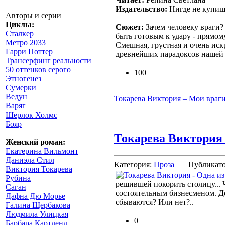
Издательство:
Нигде не купиш
Авторы и серии
Циклы:
Сюжет:
Зачем человеку враги? 
Сталкер
быть готовым к удару - прямому
Метро 2033
Смешная, грустная и очень ис
Гарри Поттер
древнейших парадоксов нашей ж
Трансерфинг реальности
50 оттенков серого
100
Этногенез
Сумерки
Ведун
Токарева Виктория – Мои враги
Варяг
Шерлок Холмс
Бояр
Токарева Виктория 
Женский роман:
Екатерина Вильмонт
Даниэла Стил
Категория:
Проза
Публикат
Виктория Токарева
Рубина
решившей покорить столицу... 
Саган
состоятельным бизнесменом. Д
Дафна Дю Морье
сбываются? Или нет?..
Галина Щербакова
Людмила Улицкая
0
Барбара Картленд