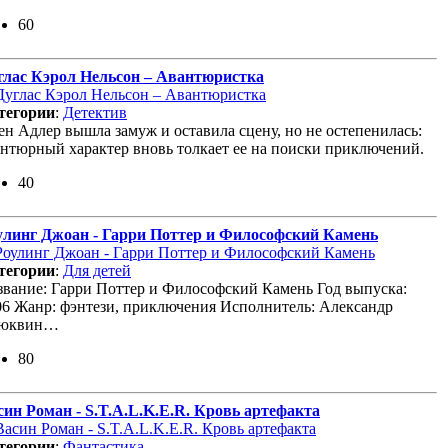
60
глас Кэрол Нельсон – Авантюристка
тегории
:
Детектив
ен Адлер вышла замуж и оставила сцену, но не остепенилась:
антюрный характер вновь толкает ее на поиски приключений.
40
улинг Джоан - Гарри Поттер и Философский Камень
тегории
:
Для детей
звание: Гарри Поттер и Философский Камень Год выпуска:
06 Жанр: фэнтези, приключения Исполнитель: Александр
юквин…
80
син Роман - S.T.A.L.K.E.R. Кровь артефакта
тегории
:
Фантастика