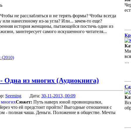
Че
ь
ес
Чтобы не расслабляться и не терять формы? Чтобы всегда
 или нанесенному из-за угла? Или... зачем-то еще?
кренняя история женщины, пытающейся постичь один из
изни, заинтересует самого искушенного читателя...
Кр
Ка
Ми
вс
 (2010)
…
- Одна из многих (Аудиокнига)
Са
ор:
Seeming
Дата:
30-11-2013, 00:09
Ка
Сюжет:
Путь наверх юной провинциалки,
Вс
Через что ей предстоит пройти? Выгодные отношения с
об
ом - полная чаша. Деньги. Положение в обществе. Мечты