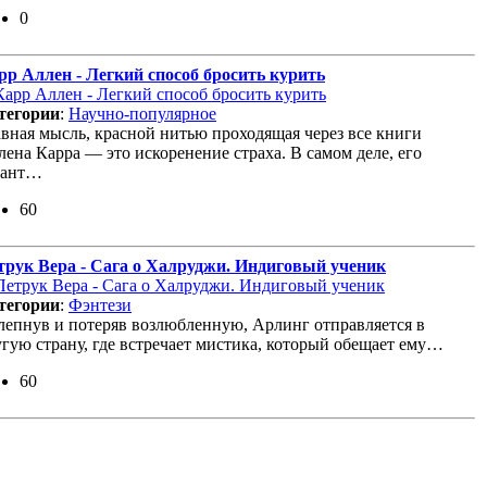
0
рр Аллен - Легкий способ бросить курить
тегории
:
Научно-популярное
авная мысль, красной нитью проходящая через все книги
ена Карра — это искоренение страха. В самом деле, его
лант…
60
трук Вера - Сага о Халруджи. Индиговый ученик
тегории
:
Фэнтези
лепнув и потеряв возлюбленную, Арлинг отправляется в
угую страну, где встречает мистика, который обещает ему…
60