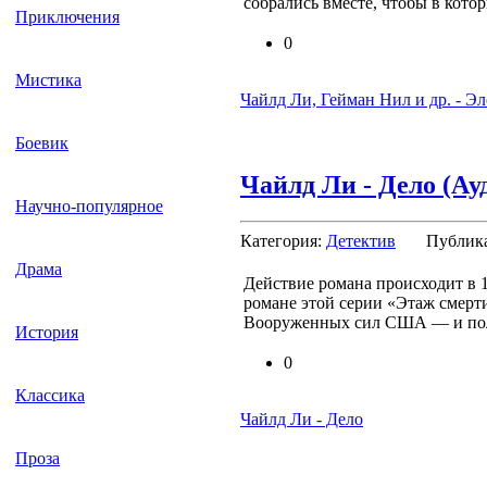
собрались вместе, чтобы в кото
Приключения
0
Мистика
Чайлд Ли, Гейман Нил и др. - 
Боевик
Чайлд Ли - Дело (Ау
Научно-популярное
Категория:
Детектив
Публик
Драма
Действие романа происходит в 1
романе этой серии «Этаж смерт
Вооруженных сил США — и пол
История
0
Классика
Чайлд Ли - Дело
Проза