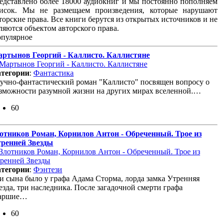
едставлено более 18000 аудиокниг и мы постоянно пополняем
исок. Мы не размещаем произведения, которые нарушают
торские права. Все книги берутся из открытых источников и не
ляются объектом авторского права.
пулярное
ртынов Георгий - Каллисто. Каллистяне
тегории
:
Фантастика
учно-фантастический роман "Каллисто" посвящен вопросу о
зможности разумной жизни на других мирах вселенной.…
60
отников Роман, Корнилов Антон - Обреченный. Трое из
ренней Звезды
тегории
:
Фэнтези
и сына было у графа Адама Сторма, лорда замка Утренняя
езда, три наследника. После загадочной смерти графа
таршие…
60