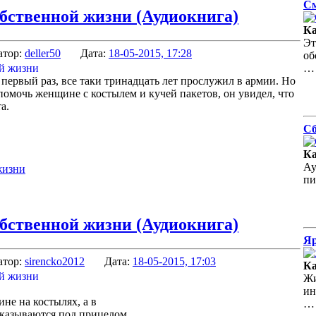
См
обственной жизни (Аудиокнига)
Ка
Эт
атор:
deller50
Дата:
18-05-2015, 17:28
об
…
 первый раз, все таки тринадцать лет прослужил в армии. Но
ь помочь женщине с костылем и кучей пакетов, он увидел, что
а.
Сб
Ка
Ау
жизни
пи
обственной жизни (Аудиокнига)
Яр
атор:
sirencko2012
Дата:
18-05-2015, 17:03
Ка
Жи
ин
е на костылях, а в
…
оказываются под прицелом