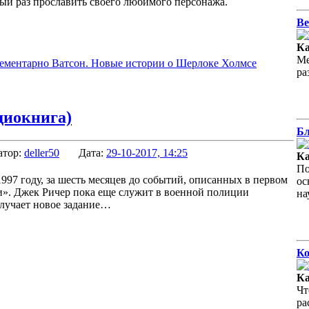
рый раз прославить своего любимого персонажа.
Ве
Ка
Ме
Элементарно Ватсон. Новые истории о Шерлоке Холмсе
ра
диокнига)
Бл
атор:
deller50
Дата:
29-10-2017, 14:25
Ка
По
997 году, за шесть месяцев до событий, описанных в первом
ос
и». Джек Ричер пока еще служит в военной полиции
н
учает новое задание…
Ко
Ка
Чт
ра