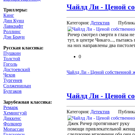
Чайлд Ли - Ценой с
Триллеры:
Кинг
Дин Кунц
Категория:
Детектив
Публик
Лавкрафт
Роллинс
Ричер смотрел смерти в глаза не
Дэн Браун
тут, в центре Чикаго..., пытаяс
на них направлены два пистолет
Русская классика:
Пушкин
0
Толстой
Гоголь
Достоевский
Чайлд Ли - Ценой собственной 
Чехов
Тургенев
Солженицын
Булгаков
Чайлд Ли - Ценой с
Зарубежная классика:
Ремарк
Категория:
Детектив
Публик
Хемингуэй
Диккенс
Джек Ричер протягивает руку
Фолкнер
помощи привлекательной женщин
Мопассан
следующее мгновение оба они 
Голсуорси