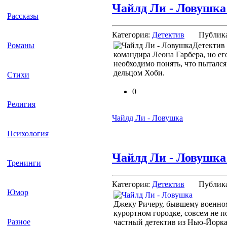
Чайлд Ли - Ловушка
Рассказы
Категория:
Детектив
Публик
Романы
Детектив 
командира Леона Гарбера, но е
необходимо понять, что пытался 
дельцом Хоби.
Стихи
0
Религия
Чайлд Ли - Ловушка
Психология
Чайлд Ли - Ловушка
Тренинги
Категория:
Детектив
Публик
Юмор
Джеку Ричеру, бывшему военно
курортном городке, совсем не п
Разное
частный детектив из Нью-Йорка,