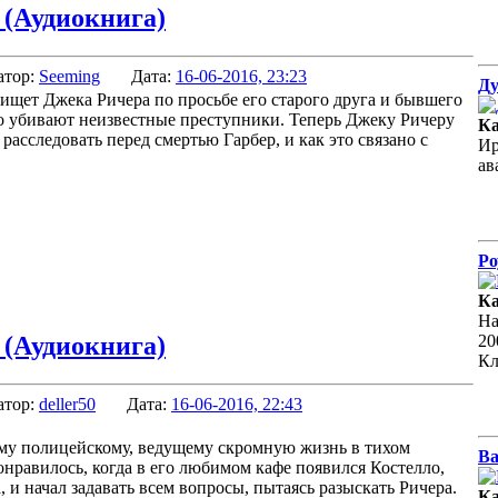
 (Аудиокнига)
атор:
Seeming
Дата:
16-06-2016, 23:23
Ду
ищет Джека Ричера по просьбе его старого друга и бывшего
го убивают неизвестные преступники. Теперь Джеку Ричеру
Ка
расследовать перед смертью Гарбер, и как это связано с
Ир
ав
Ро
Ка
На
20
 (Аудиокнига)
К
атор:
deller50
Дата:
16-06-2016, 22:43
му полицейскому, ведущему скромную жизнь в тихом
Ва
онравилось, когда в его любимом кафе появился Костелло,
 и начал задавать всем вопросы, пытаясь разыскать Ричера.
Ка