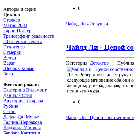
0
Авторы и серии
Циклы:
Сталкер
Чайлд Ли - Ловушка
Метро 2033
Гарри Поттер
Трансерфинг реальности
50 оттенков серого
Чайлд Ли - Ценой с
Этногенез
Сумерки
Ведун
Категория:
Детектив
Публик
Варяг
Шерлок Холмс
Бояр
Джек Ричер протягивает руку п
следующее мгновение оба они о
Женский роман:
женщина, утверждающая, что он
Екатерина Вильмонт
непонятно куда...
Даниэла Стил
Виктория Токарева
0
Рубина
Саган
Дафна Дю Морье
Чайлд Ли - Ценой собственной 
Галина Щербакова
Людмила Улицкая
Барбара Картленд