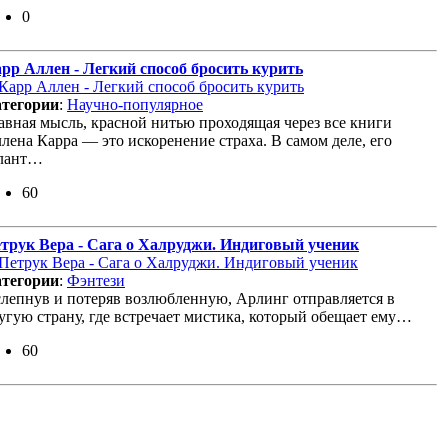
0
рр Аллен - Легкий способ бросить курить
тегории
:
Научно-популярное
авная мысль, красной нитью проходящая через все книги
лена Карра — это искоренение страха. В самом деле, его
лант…
60
трук Вера - Сага о Халруджи. Индиговый ученик
тегории
:
Фэнтези
лепнув и потеряв возлюбленную, Арлинг отправляется в
угую страну, где встречает мистика, который обещает ему…
60