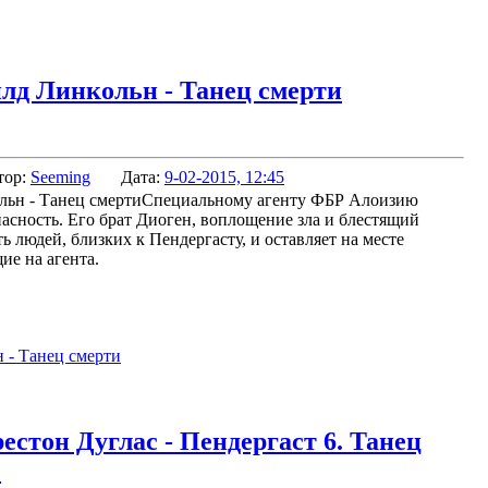
йлд Линкольн - Танец смерти
тор:
Seeming
Дата:
9-02-2015, 12:45
Специальному агенту ФБР Алоизию
пасность. Его брат Диоген, воплощение зла и блестящий
ь людей, близких к Пендергасту, и оставляет на месте
ие на агента.
 - Танец смерти
стон Дуглас - Пендергаст 6. Танец
)