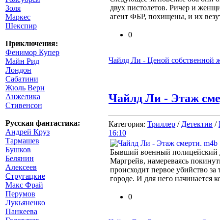
двух пистолетов. Ричер и женщ
Золя
агент ФБР, похищены, и их везу
Маркес
Шекспир
0
Приключения:
Фенимор Купер
Чайлд Ли - Ценой собственной 
Майн Рид
Лондон
Сабатини
Жюль Верн
Чайлд Ли - Этаж сме
Анжелика
Стивенсон
Русская фантастика:
Категория:
Триллер
/
Детектив
/
Андрей Круз
16:10
Тармашев
Бушков
Бывший военный полицейский Д
Белянин
Маргрейв, намереваясь покинуть
Алексеев
происходит первое убийство за 
Стругацкие
городе. И для него начинается к
Макс Фрай
Перумов
0
Лукьяненко
Панкеева