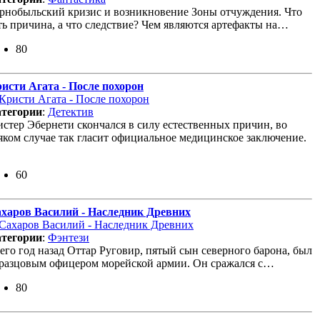
рнобыльский кризис и возникновение Зоны отчуждения. Что
ть причина, а что следствие? Чем являются артефакты на…
80
исти Агата - После похорон
тегории
:
Детектив
стер Эбернети скончался в силу естественных причин, во
яком случае так гласит официальное медицинское заключение.
60
харов Василий - Наследник Древних
тегории
:
Фэнтези
его год назад Оттар Руговир, пятый сын северного барона, был
разцовым офицером морейской армии. Он сражался с…
80