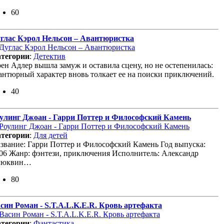
60
глас Кэрол Нельсон – Авантюристка
тегории
:
Детектив
ен Адлер вышла замуж и оставила сцену, но не остепенилась:
антюрный характер вновь толкает ее на поиски приключений.
40
улинг Джоан - Гарри Поттер и Философский Камень
тегории
:
Для детей
звание: Гарри Поттер и Философский Камень Год выпуска:
06 Жанр: фэнтези, приключения Исполнитель: Александр
люквин…
80
син Роман - S.T.A.L.K.E.R. Кровь артефакта
тегории
:
Фантастика