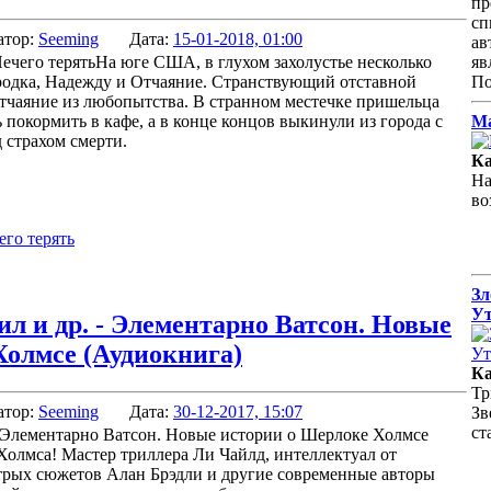
пр
сп
атор:
Seeming
Дата:
15-01-2018, 01:00
ав
На юге США, в глухом захолустье несколько
яв
родка, Надежду и Отчаяние. Странствующий отставной
По
тчаяние из любопытства. В странном местечке пришельца
 покормить в кафе, а в конце концов выкинули из города с
Ма
д страхом смерти.
Ка
На
во
его терять
Зл
Ут
л и др. - Элементарно Ватсон. Новые
Холмсе (Аудиокнига)
Ка
Тр
атор:
Seeming
Дата:
30-12-2017, 15:07
Зв
с
олмса! Мастер триллера Ли Чайлд, интеллектуал от
трых сюжетов Алан Брэдли и другие современные авторы