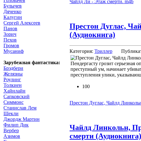
Головачев
Чайлд Ли - Этаж смерти. m4b
Булычев
Дяченко
Калугин
Сергей Алексеев
Престон Дуглас, Ча
Панов
(Аудиокнига)
Зорич
Пехов
Громов
Мусаниф
Категория:
Триллер
Публика
Зарубежная фантастика:
Пендергасту грозит серьезная о
Брэдбери
преступный ум, начинает убиват
Желязны
преступления улики, указывающ
Роулинг
Толкиен
100
Хайнлайн
Сапковский
Симмонс
Престон Дуглас, Чайлд Линкольн
Станислав Лем
Шекли
Джордж Мартин
Филип Дик
Чайлд Линкольн, Пре
Вербер
смерти (Аудиокнига
Азимов