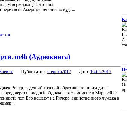
ина, утверждающая, что она
т через всю Америку непонятно куда...
Ка
Ка
жизни
Гл
Ал
та
рти. m4b (Аудиокнига)
Пе
Боевик
Публикатор:
sirencko2012
Дата:
16-05-2015,
Ка
Ос
жек Ричер, ведущий кочевой образ жизни, приходит в
др
 город через пару дней. Однако в этот момент в Маргрейве
тридцать лет. Его вешают на Ричера, единственного чужака в
ошмар...