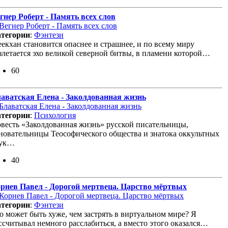
гнер Роберт - Память всех слов
тегории
:
Фэнтези
екхан становится опаснее и страшнее, и по всему миру
злетается эхо великой северной битвы, в пламени которой…
60
аватская Елена - Заколдованная жизнь
тегории
:
Психология
весть «Заколдованная жизнь» русской писательницы,
новательницы Теософического общества и знатока оккультных
аук…
40
рнев Павел - Дорогой мертвеца. Царство мёртвых
тегории
:
Фэнтези
о может быть хуже, чем застрять в виртуальном мире? Я
ссчитывал немного расслабиться, а вместо этого оказался…