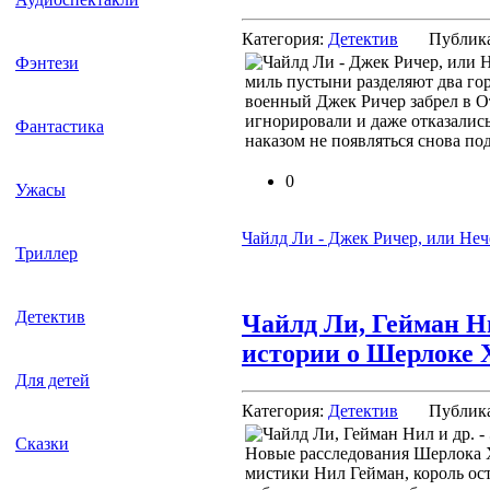
Категория:
Детектив
Публик
Фэнтези
миль пустыни разделяют два го
военный Джек Ричер забрел в О
игнорировали и даже отказались
Фантастика
наказом не появляться снова по
0
Ужасы
Чайлд Ли - Джек Ричер, или Неч
Триллер
Детектив
Чайлд Ли, Гейман Ни
истории о Шерлоке 
Для детей
Категория:
Детектив
Публик
Сказки
Новые расследования Шерлока Х
мистики Нил Гейман, король ос