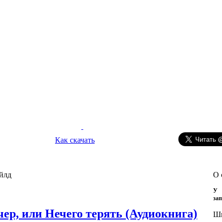
Как скачать
йлд
О 
У 
зап
ер, или Нечего терять (Аудиокнига)
Ш