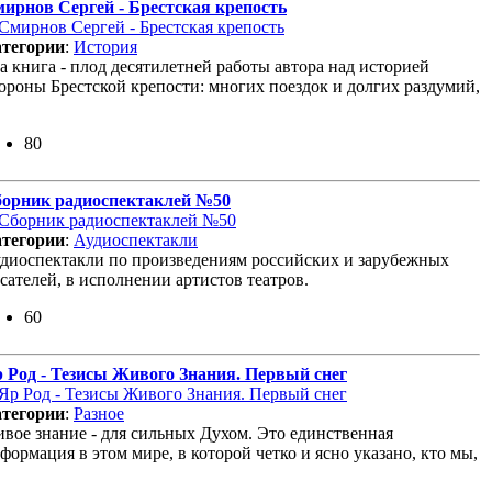
ирнов Сергей - Брестская крепость
тегории
:
История
а книга - плод десятилетней работы автора над историей
ороны Брестской крепости: многих поездок и долгих раздумий,
80
орник радиоспектаклей №50
тегории
:
Аудиоспектакли
диоспектакли по произведениям российских и зарубежных
сателей, в исполнении артистов театров.
60
 Род - Тезисы Живого Знания. Первый снег
тегории
:
Разное
вое знание - для сильных Духом. Это единственная
формация в этом мире, в которой четко и ясно указано, кто мы,