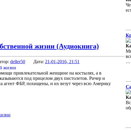
Че
ес
Кр
обственной жизни (Аудиокнига)
Ка
Ми
вс
атор:
deller50
Дата:
21-01-2016, 21:51
…
омощи привлекательной женщине на костылях, а в
казываются под прицелом двух пистолетов. Ричер и
а агент ФБР, похищены, и их везут через всю Америку
Са
Ка
Вс
об
жизни