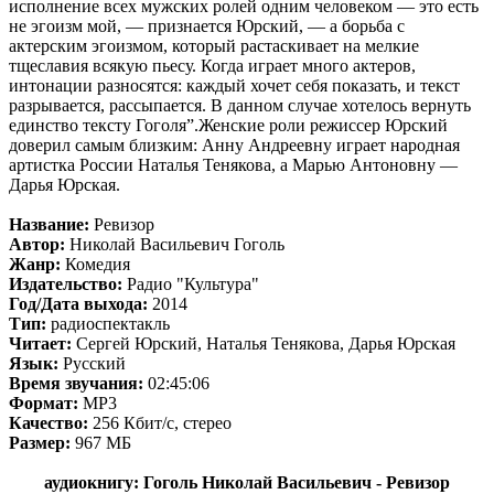
исполнение всех мужских ролей одним человеком — это есть
не эгоизм мой, — признается Юрский, — а борьба с
актерским эгоизмом, который растаскивает на мелкие
тщеславия всякую пьесу. Когда играет много актеров,
интонации разносятся: каждый хочет себя показать, и текст
разрывается, рассыпается. В данном случае хотелось вернуть
единство тексту Гоголя”.Женские роли режиссер Юрский
доверил самым близким: Анну Андреевну играет народная
артистка России Наталья Тенякова, а Марью Антоновну —
Дарья Юрская.
Название:
Ревизор
Автор:
Николай Васильевич Гоголь
Жанр:
Комедия
Издательство:
Радио "Культура"
Год/Дата выхода:
2014
Тип:
радиоспектакль
Читает:
Сергей Юрский, Наталья Тенякова, Дарья Юрская
Язык:
Русский
Время звучания:
02:45:06
Формат:
MP3
Качество:
256 Кбит/с, стерео
Размер:
967 МБ
аудиокнигу: Гоголь Николай Васильевич - Ревизор