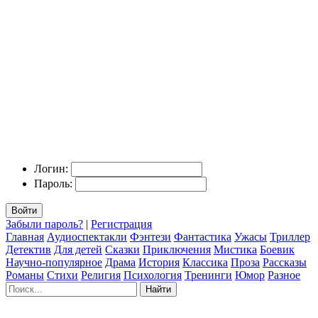
Логин:
Пароль:
Войти
Забыли пароль?
|
Регистрация
Главная
Аудиоспектакли
Фэнтези
Фантастика
Ужасы
Триллер
Детектив
Для детей
Сказки
Приключения
Мистика
Боевик
Научно-популярное
Драма
История
Классика
Проза
Рассказы
Романы
Стихи
Религия
Психология
Тренинги
Юмор
Разное
Найти