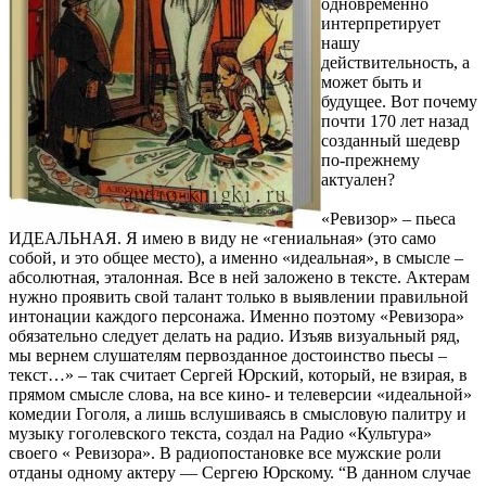
одновременно
интерпретирует
нашу
действительность, а
может быть и
будущее. Вот почему
почти 170 лет назад
созданный шедевр
по-прежнему
актуален?
«Ревизор» – пьеса
ИДЕАЛЬНАЯ. Я имею в виду не «гениальная» (это само
собой, и это общее место), а именно «идеальная», в смысле –
абсолютная, эталонная. Все в ней заложено в тексте. Актерам
нужно проявить свой талант только в выявлении правильной
интонации каждого персонажа. Именно поэтому «Ревизора»
обязательно следует делать на радио. Изъяв визуальный ряд,
мы вернем слушателям первозданное достоинство пьесы –
текст…» – так считает Сергей Юрский, который, не взирая, в
прямом смысле слова, на все кино- и телеверсии «идеальной»
комедии Гоголя, а лишь вслушиваясь в смысловую палитру и
музыку гоголевского текста, создал на Радио «Культура»
своего « Ревизора». В радиопостановке все мужские роли
отданы одному актеру — Сергею Юрскому. “В данном случае