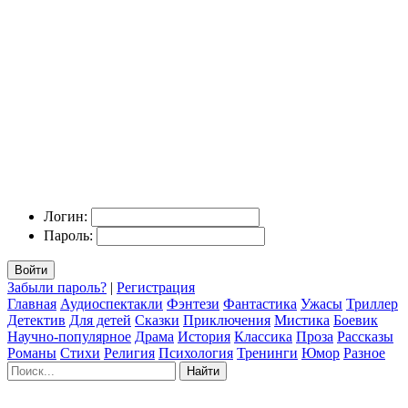
Логин:
Пароль:
Войти
Забыли пароль?
|
Регистрация
Главная
Аудиоспектакли
Фэнтези
Фантастика
Ужасы
Триллер
Детектив
Для детей
Сказки
Приключения
Мистика
Боевик
Научно-популярное
Драма
История
Классика
Проза
Рассказы
Романы
Стихи
Религия
Психология
Тренинги
Юмор
Разное
Найти