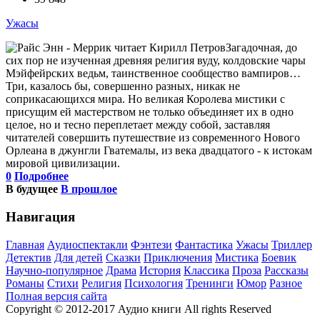
Ужасы
Загадочная, до
сих пор не изученная древняя религия вуду, колдовские чары
Мэйфейрских ведьм, таинственное сообщество вампиров…
Три, казалось бы, совершенно разных, никак не
соприкасающихся мира. Но великая Королева мистики с
присущим ей мастерством не только объединяет их в одно
целое, но и тесно переплетает между собой, заставляя
читателей совершить путешествие из современного Нового
Орлеана в джунгли Гватемалы, из века двадцатого - к истокам
мировой цивилизации.
0
Подробнее
В будущее
В прошлое
Навигация
Главная
Аудиоспектакли
Фэнтези
Фантастика
Ужасы
Триллер
Детектив
Для детей
Сказки
Приключения
Мистика
Боевик
Научно-популярное
Драма
История
Классика
Проза
Рассказы
Романы
Стихи
Религия
Психология
Тренинги
Юмор
Разное
Полная версия сайта
Copyright © 2012-2017 Аудио книги All rights Reserved