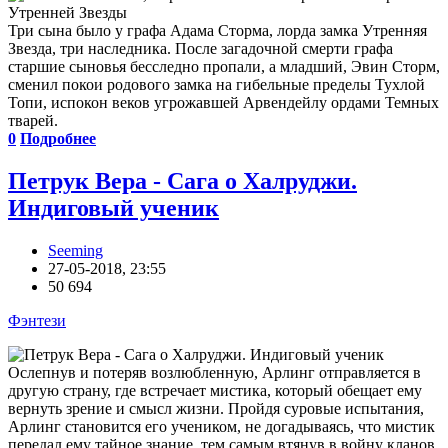
Три сына было у графа Адама Сторма, лорда замка Утренняя
Звезда, три наследника. После загадочной смерти графа
старшие сыновья бесследно пропали, а младший, Эвин Сторм,
сменил покои родового замка на гибельные пределы Тухлой
Топи, испокон веков угрожавшей Арвендейлу ордами Темных
тварей.
0
Подробнее
Петрук Вера - Сага о Халруджи.
Индиговый ученик
Seeming
27-05-2018, 23:55
50 694
Фэнтези
Ослепнув и потеряв возлюбленную, Арлинг отправляется в
другую страну, где встречает мистика, который обещает ему
вернуть зрение и смысл жизни. Пройдя суровые испытания,
Арлинг становится его учеником, не догадываясь, что мистик
передал ему тайное знание, тем самым втянув в войну кланов