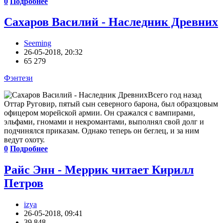
0
Подробнее
Сахаров Василий - Наследник Древних
Seeming
26-05-2018, 20:32
65 279
Фэнтези
Всего год назад
Оттар Руговир, пятый сын северного барона, был образцовым
офицером морейской армии. Он сражался с вампирами,
эльфами, гномами и некромантами, выполнял свой долг и
подчинялся приказам. Однако теперь он беглец, и за ним
ведут охоту.
0
Подробнее
Райс Энн - Меррик читает Кирилл
Петров
izya
26-05-2018, 09:41
39 848