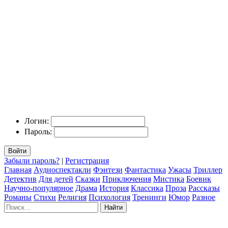
Логин:
Пароль:
Войти
Забыли пароль?
|
Регистрация
Главная
Аудиоспектакли
Фэнтези
Фантастика
Ужасы
Триллер
Детектив
Для детей
Сказки
Приключения
Мистика
Боевик
Научно-популярное
Драма
История
Классика
Проза
Рассказы
Романы
Стихи
Религия
Психология
Тренинги
Юмор
Разное
Найти