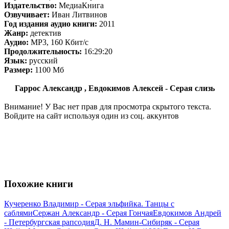
Издательство:
МедиаКнига
Озвучивает:
Иван Литвинов
Год издания аудио книги:
2011
Жанр:
детектив
Аудио:
MP3, 160 Кбит/с
Продолжительность:
16:29:20
Язык:
русский
Размер:
1100 Mб
Гаррос Александр , Евдокимов Алексей - Серая слизь
Внимание! У Вас нет прав для просмотра скрытого текста.
Войдите на сайт используя один из соц. аккунтов
Похожие книги
Кучеренко Владимир - Серая эльфийка. Танцы с
саблями
Сержан Александр - Серая Гончая
Евдокимов Андрей
- Петербургская рапсодия
Д. Н. Мамин-Сибиряк - Серая