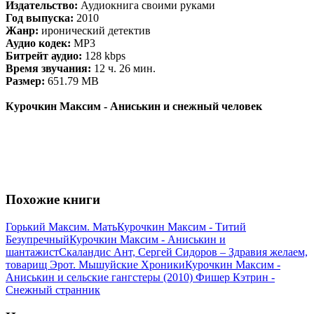
Издательство:
Аудиокнига своими руками
Год выпуска:
2010
Жанр:
иронический детектив
Аудио кодек:
MP3
Битрейт аудио:
128 kbps
Время звучания:
12 ч. 26 мин.
Размер:
651.79 MB
Курочкин Максим - Аниськин и снежный человек
Похожие книги
Горький Максим. Мать
Курочкин Максим - Титий
Безупречный
Курочкин Максим - Аниськин и
шантажист
Скаландис Ант, Сергей Сидоров – Здравия желаем,
товарищ Эрот. Мышуйские Хроники
Курочкин Максим -
Аниськин и сельские гангстеры (2010)
Фишер Кэтрин -
Снежный странник