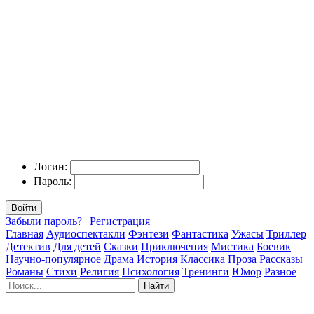
Логин:
Пароль:
Войти
Забыли пароль?
|
Регистрация
Главная
Аудиоспектакли
Фэнтези
Фантастика
Ужасы
Триллер
Детектив
Для детей
Сказки
Приключения
Мистика
Боевик
Научно-популярное
Драма
История
Классика
Проза
Рассказы
Романы
Стихи
Религия
Психология
Тренинги
Юмор
Разное
Найти