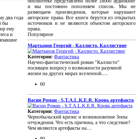
библиотеке представлено более 18000 аудиокниг
и мы постоянно пополняем список. Мы не
размещаем произведения, которые нарушают
у два года
авторские права. Все книги берутся из открытых
й бы
источников и не являются объектом авторского
мир ему
права.
леса и
Популярное
вязавшие
Мартынов Георгий - Каллисто. Каллистяне
Категории
:
Фантастика
Научно-фантастический роман "Каллисто"
посвящен вопросу о возможности разумной
жизни на других мирах вселенной.…
60
Васин Роман - S.T.A.L.K.E.R. Кровь артефакта
Категории
:
Фантастика
Чернобыльский кризис и возникновение Зоны
отчуждения. Что есть причина, а что следствие?
Чем являются артефакты на…
80