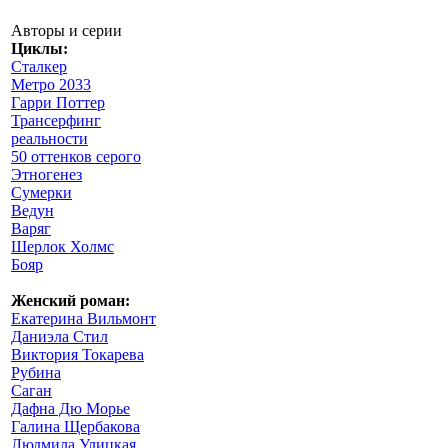
Авторы и серии
Циклы:
Сталкер
Метро 2033
Гарри Поттер
Трансерфинг
реальности
50 оттенков серого
Этногенез
Сумерки
Ведун
Варяг
Шерлок Холмс
Бояр
Женский роман:
Екатерина Вильмонт
Даниэла Стил
Виктория Токарева
Рубина
Саган
Дафна Дю Морье
Галина Щербакова
Людмила Улицкая