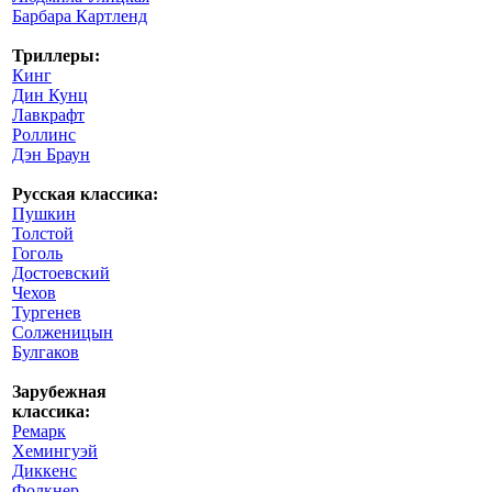
Барбара Картленд
Триллеры:
Кинг
Дин Кунц
Лавкрафт
Роллинс
Дэн Браун
Русская классика:
Пушкин
Толстой
Гоголь
Достоевский
Чехов
Тургенев
Солженицын
Булгаков
Зарубежная
классика:
Ремарк
Хемингуэй
Диккенс
Фолкнер