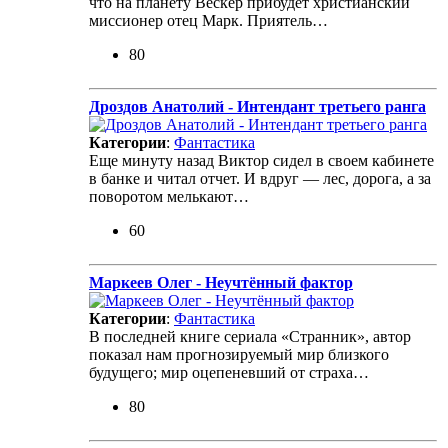
что на планету Вескер прибудет христианский
миссионер отец Марк. Приятель…
80
Дроздов Анатолий - Интендант третьего ранга
Категории
:
Фантастика
Еще минуту назад Виктор сидел в своем кабинете
в банке и читал отчет. И вдруг — лес, дорога, а за
поворотом мелькают…
60
Маркеев Олег - Неучтённый фактор
Категории
:
Фантастика
В последней книге сериала «Странник», автор
показал нам прогнозируемый мир близкого
будущего; мир оцепеневший от страха…
80