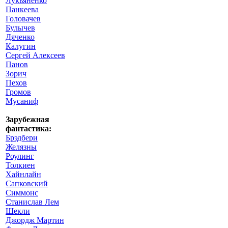
Лукьяненко
Панкеева
Головачев
Булычев
Дяченко
Калугин
Сергей Алексеев
Панов
Зорич
Пехов
Громов
Мусаниф
Зарубежная
фантастика:
Брэдбери
Желязны
Роулинг
Толкиен
Хайнлайн
Сапковский
Симмонс
Станислав Лем
Шекли
Джордж Мартин