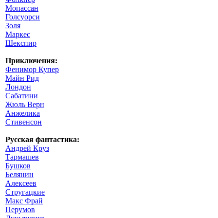
Мопассан
Голсуорси
Золя
Маркес
Шекспир
Приключения:
Фенимор Купер
Майн Рид
Лондон
Сабатини
Жюль Верн
Анжелика
Стивенсон
Русская фантастика:
Андрей Круз
Тармашев
Бушков
Белянин
Алексеев
Стругацкие
Макс Фрай
Перумов