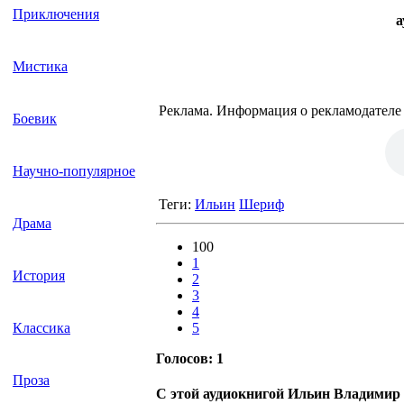
Приключения
а
Мистика
Реклама. Информация о рекламодателе
Боевик
Научно-популярное
Теги:
Ильин
Шериф
Драма
100
1
История
2
3
4
5
Классика
Голосов:
1
Проза
С этой аудиокнигой Ильин Владимир