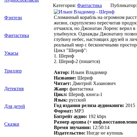
Категория:
Фантастика
Публикатор
Сломанный корабль на огромном расст
Фэнтези
жизни, скрупулезно пересчитав продук
отчаялся, но Джонатан Лоренс верил в 
улыбнулся. Однажды Джонатану позвон
Фантастика
глубину небес, настоящих друзей и ли
реальный мир с бесконечными простор
Цикл "Шериф":
Ужасы
1. Шериф
2. Шериф-2 (пишется)
Триллер
Автор:
Ильин Владимир
Название:
Шериф
Читает:
Дмитрий Хазанович
Детектив
Жанр:
фантастика
Цикл:
Шериф, книга-1
Язык:
русский
Год издания релиза аудиокниги:
2015
Для детей
Формат:
MP3
Битрейт аудио:
192 kbps
Размер архива (+ инф.восстановления
Сказки
Время звучания:
12:50:14
Издательство:
Нигде не купишь