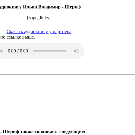
удиокнигу Ильин Владимир - Шериф
{sape_links}
Скачать аудиокнигу у партнера
 по ссылке выше.
 - Шериф также скачивают следующие: