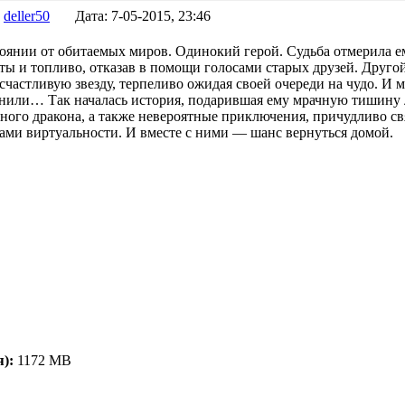
:
deller50
Дата:
7-05-2015, 23:46
оянии от обитаемых миров. Одинокий герой. Судьба отмерила ем
ты и топливо, отказав в помощи голосами старых друзей. Друго
счастливую звезду, терпеливо ожидая своей очереди на чудо. И 
или… Так началась история, подарившая ему мрачную тишину 
чного дракона, а также невероятные приключения, причудливо с
ами виртуальности. И вместе с ними — шанс вернуться домой.
):
1172 MB