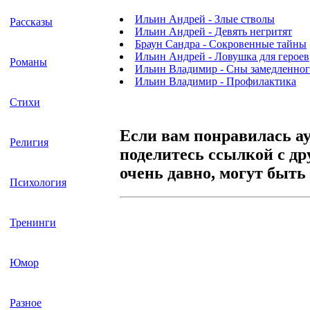
Ильин Андрей - Злые стволы
Рассказы
Ильин Андрей - Девять негритят
Браун Сандра - Сокровенные тайны
Ильин Андрей - Ловушка для героев
Романы
Ильин Владимир - Сны замедленног
Ильин Владимир - Профилактика
Стихи
Если вам понравилась а
Религия
поделитесь ссылкой с др
очень давно, могут быть
Психология
Тренинги
Юмор
Разное