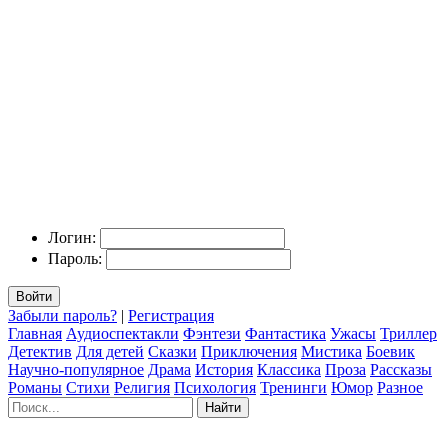
Логин:
Пароль:
Войти
Забыли пароль?
|
Регистрация
Главная
Аудиоспектакли
Фэнтези
Фантастика
Ужасы
Триллер
Детектив
Для детей
Сказки
Приключения
Мистика
Боевик
Научно-популярное
Драма
История
Классика
Проза
Рассказы
Романы
Стихи
Религия
Психология
Тренинги
Юмор
Разное
Найти