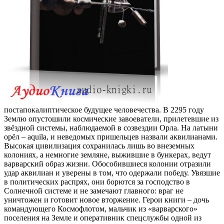
постапокалиптическое будущее человечества. В 2295 году
Землю опустошили космические завоеватели, прилетевшие из
звёздной системы, наблюдаемой в созвездии Орла. На латыни
орёл – aquila, и неведомых пришельцев назвали аквилианами.
Высокая цивилизация сохранилась лишь во внеземных
колониях, а немногие земляне, выжившие в бункерах, ведут
варварский образ жизни. Обособившиеся колонии отразили
удар аквилиан и уверены в том, что одержали победу. Увязшие
в политических распрях, они борются за господство в
Солнечной системе и не замечают главного: враг не
уничтожен и готовит новое вторжение. Герои книги – дочь
командующего Космофлотом, мальчик из «варварского»
поселения на Земле и оперативник спецслужбы одной из