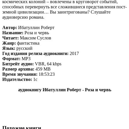
космических колоний – вовлечены в круговорот событий,
способных перевернуть все сложившиеся представления пост-
земной цивилизации… Вы заинтригованы? Слушайте
аудиоверсию романа.
Автор:
Ибатуллин Роберт
Название:
Роза и червь
Читает:
Максим Суслов
Жанр:
фантастика
Язык:
русский
Год издания релиза аудиокниги:
2017
Формат:
MP3
Битрейт аудио:
VBR, 64 kbps
Размер архива:
459 MB
Время звучания:
18:53:23
Издательство:
1с
аудиокнигу Ибатуллин Роберт - Роза и червь
Похожие книги