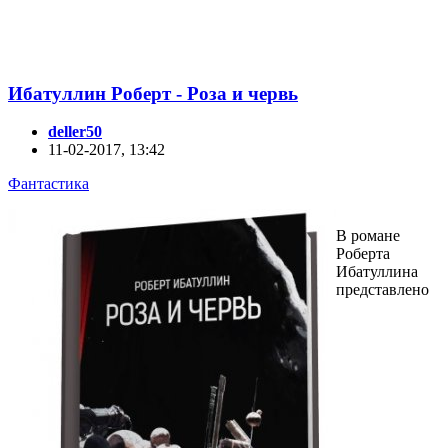
Ибатуллин Роберт - Роза и червь
deller50
11-02-2017, 13:42
Фантастика
В романе
Роберта
Ибатуллина
представлено