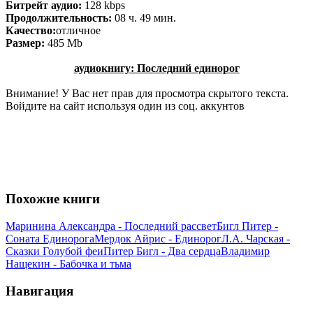
Битрейт аудио:
128 kbps
Продолжительность:
08 ч. 49 мин.
Качество:
отличное
Размер:
485 Мb
аудиокнигу: Последний единорог
Внимание! У Вас нет прав для просмотра скрытого текста.
Войдите на сайт используя один из соц. аккунтов
Похожие книги
Маринина Александра - Последний рассвет
Бигл Питер -
Соната Единорога
Мердок Айрис - Единорог
Л.А. Чарская -
Сказки Голубой феи
Питер Бигл - Два сердца
Владимир
Нащекин - Бабочка и тьма
Навигация