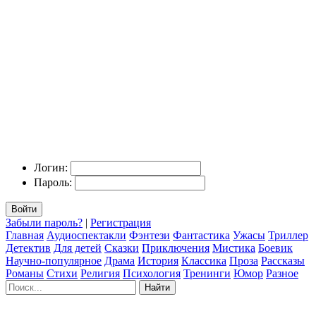
Логин:
Пароль:
Войти
Забыли пароль?
|
Регистрация
Главная
Аудиоспектакли
Фэнтези
Фантастика
Ужасы
Триллер
Детектив
Для детей
Сказки
Приключения
Мистика
Боевик
Научно-популярное
Драма
История
Классика
Проза
Рассказы
Романы
Стихи
Религия
Психология
Тренинги
Юмор
Разное
Найти