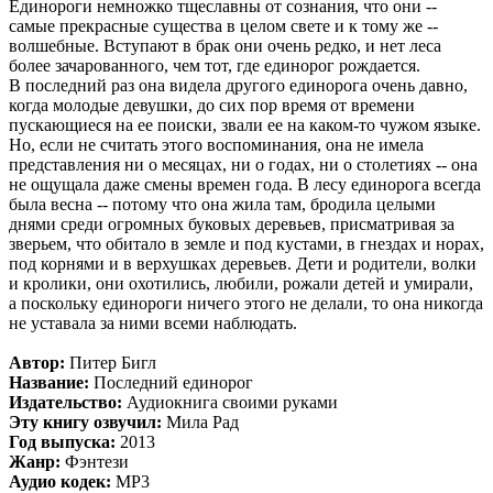
Единороги немножко тщеславны от сознания, что они --
самые прекрасные существа в целом свете и к тому же --
волшебные. Вступают в брак они очень редко, и нет леса
более зачарованного, чем тот, где единорог рождается.
В последний раз она видела другого единорога очень давно,
когда молодые девушки, до сих пор время от времени
пускающиеся на ее поиски, звали ее на каком-то чужом языке.
Но, если не считать этого воспоминания, она не имела
представления ни о месяцах, ни о годах, ни о столетиях -- она
не ощущала даже смены времен года. В лесу единорога всегда
была весна -- потому что она жила там, бродила целыми
днями среди огромных буковых деревьев, присматривая за
зверьем, что обитало в земле и под кустами, в гнездах и норах,
под корнями и в верхушках деревьев. Дети и родители, волки
и кролики, они охотились, любили, рожали детей и умирали,
а поскольку единороги ничего этого не делали, то она никогда
не уставала за ними всеми наблюдать.
Автор:
Питер Бигл
Название:
Последний единорог
Издательство:
Аудиокнига своими руками
Эту книгу озвучил:
Мила Рад
Год выпуска:
2013
Жанр:
Фэнтези
Аудио кодек:
MP3