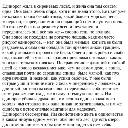
Единорог жила в сиреневых лесах, и жила она там совсем
одна. Она была очень стара, хотя и не знала этого. Ее цвет уже
не казался таким беззаботным, какой бывает морская пена, --
теперь он, скорее, напоминал падающий снег в лунную ночь.
Но взор ее был по-прежнему ясен и неустанен, и
передвигалась она все так же -- словно тень по волнам.
Она вовсе не походила на рогатую лошадь, какими часто
рисуют единорогов, -- нет, она была меньше, копыта ее были
раздвоены, а сама она обладала той древней дикой грацией,
какой у лошадей отродясь не было. Олени лишь робко и слабо
подражали ей, а у коз эта грация проявлялась только в каких-
то издевательских плясках. По сравнению с длинной и гибкой
шеей ее голова казалась меньше, чем на самом деле, а грива,
спадавшая почти до середины спины, была мягкой, как пух
одуванчиков, и нежной, как усики бабочек. У нее были
острые уши и тонкие ноги с белым оперением у лодыжек, а
длинный рог над глазами сиял и переливался собственным
жемчужным светом даже в самую темную полночь. Им
единорог убивала драконов, им лечила одного знакомого
короля, чья отравленная рана никак не затягивалась, и им же
сшибала с веток спелые каштаны для медвежат.
Единороги бессмертны. Им свойственно жить в одиночестве
в каком-нибудь одном месте: обычно это лес, где есть озеро,
достаточно чистое, чтобы они могли видеть в нем себя.