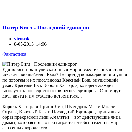
Питер Бигл - Последний единорог
virusnk
8-05-2013, 14:06
Фантастика
Единороги покинули сказочный мир и вместе с ними стало
исчезать волшебство. Куда? Говорят, давным-давно они ушли
по дорогам и их преследовал Красный Бык, внушающий
ужас. Красный Бык Короля Хаггарда, который жаждет
заполучить последнего оставшегося единорога. Они ищут
друг друга и им суждено встретиться…
Король Хаггард и Принц Лир, Шмендрик Маг и Молли
Отрава, Красный Бык и Последний Единорог, принявшая
образ прекрасной леди Амальтеи, - вот действующие лица
драмы, которая вот-вот разыграется, чтобы изменить мир
сказочных королевств.