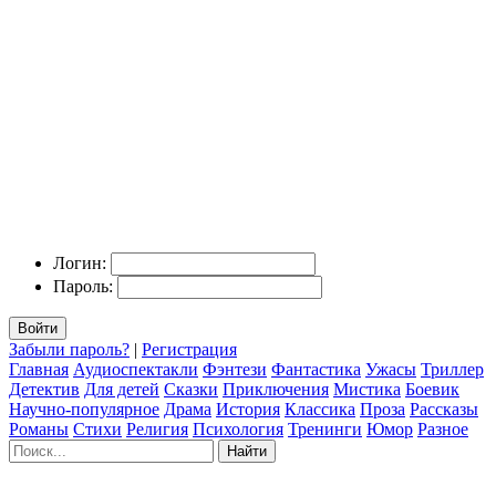
Логин:
Пароль:
Войти
Забыли пароль?
|
Регистрация
Главная
Аудиоспектакли
Фэнтези
Фантастика
Ужасы
Триллер
Детектив
Для детей
Сказки
Приключения
Мистика
Боевик
Научно-популярное
Драма
История
Классика
Проза
Рассказы
Романы
Стихи
Религия
Психология
Тренинги
Юмор
Разное
Найти