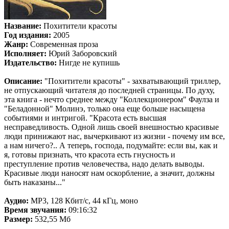
Название:
Похитители красоты
Год издания:
2005
Жанр:
Современная проза
Исполняет:
Юрий Заборовский
Издательство:
Нигде не купишь
Описание:
"Похитители красоты" - захватывающий триллер,
не отпускающий читателя до последней страницы. По духу,
эта книга - нечто среднее между "Коллекционером" Фаулза и
"Беладонной" Молинэ, только она еще больше насыщена
событиями и интригой. "Красота есть высшая
несправедливость. Одной лишь своей внешностью красивые
люди принижают нас, вычеркивают из жизни - почему им все,
а нам ничего?.. А теперь, господа, подумайте: если вы, как и
я, готовы признать, что красота есть гнусность и
преступление против человечества, надо делать выводы.
Красивые люди наносят нам оскорбление, а значит, должны
быть наказаны..."
Аудио:
MP3, 128 Кбит/с, 44 кГц, моно
Bремя звучания:
09:16:32
Размер:
532,55 Мб