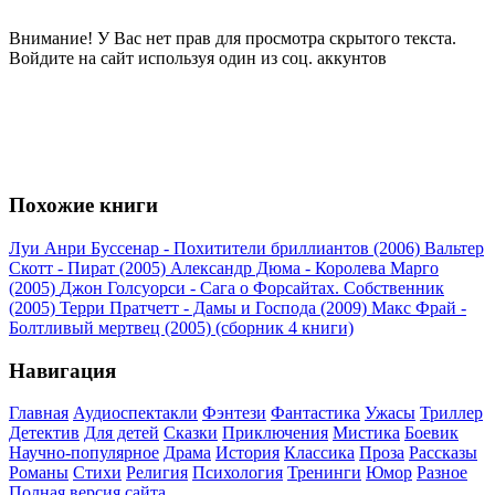
Внимание! У Вас нет прав для просмотра скрытого текста.
Войдите на сайт используя один из соц. аккунтов
Похожие книги
Луи Анри Буссенар - Похитители бриллиантов (2006)
Вальтер
Скотт - Пират (2005)
Александр Дюма - Королева Марго
(2005)
Джон Голсуорси - Сага о Форсайтах. Собственник
(2005)
Терри Пратчетт - Дамы и Господа (2009)
Макс Фрай -
Болтливый мертвец (2005) (сборник 4 книги)
Навигация
Главная
Аудиоспектакли
Фэнтези
Фантастика
Ужасы
Триллер
Детектив
Для детей
Сказки
Приключения
Мистика
Боевик
Научно-популярное
Драма
История
Классика
Проза
Рассказы
Романы
Стихи
Религия
Психология
Тренинги
Юмор
Разное
Полная версия сайта