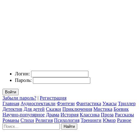
Логин:
Пароль:
Войти
Забыли пароль?
|
Регистрация
Главная
Аудиоспектакли
Фэнтези
Фантастика
Ужасы
Триллер
Детектив
Для детей
Сказки
Приключения
Мистика
Боевик
Научно-популярное
Драма
История
Классика
Проза
Рассказы
Романы
Стихи
Религия
Психология
Тренинги
Юмор
Разное
Найти