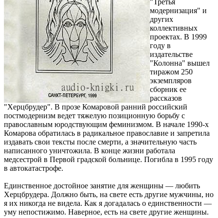
"Третья
модернизация" и
других
коллективных
проектах. В 1999
году в
издательстве
"Колонна" вышел
тиражом 250
экземпляров
сборник ее
рассказов
"Херцбрудер". В прозе Комаровой ранний российский
постмодернизм ведет тяжелую позиционную борьбу с
православным юродствующим феминизмом. В начале 1990-х
Комарова обратилась в радикальное православие и запретила
издавать свои тексты после смерти, а значительную часть
написанного уничтожила. В конце жизни работала
медсестрой в Первой градской больнице. Погибла в 1995 году
в автокатастрофе.
Единственное достойное занятие для женщины — любить
Херцбрудера. Должно быть, на свете есть другие мужчины, но
я их никогда не видела. Как я догадалась о единственности —
уму непостижимо. Наверное, есть на свете другие женщины.