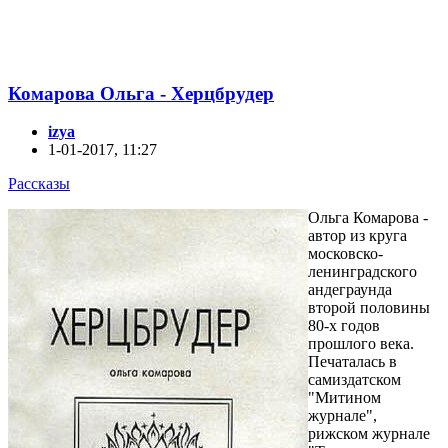
Комарова Ольга - Херцбрудер
izya
1-01-2017, 11:27
Рассказы
Ольга Комарова -
автор из круга
московско-
ленинградского
андеграунда
второй половины
80-х годов
прошлого века.
Печаталась в
самиздатском
"Митином
журнале",
рижском журнале