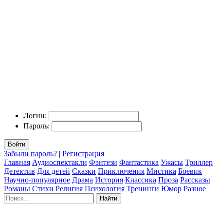
Логин:
Пароль:
Войти
Забыли пароль?
|
Регистрация
Главная
Аудиоспектакли
Фэнтези
Фантастика
Ужасы
Триллер
Детектив
Для детей
Сказки
Приключения
Мистика
Боевик
Научно-популярное
Драма
История
Классика
Проза
Рассказы
Романы
Стихи
Религия
Психология
Тренинги
Юмор
Разное
Найти