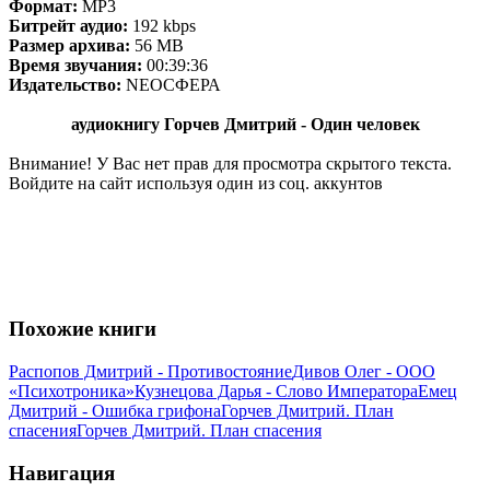
Формат:
MP3
Битрейт аудио:
192 kbps
Размер архива:
56 MB
Время звучания:
00:39:36
Издательство:
NEOСФЕРА
аудиокнигу Горчев Дмитрий - Один человек
Внимание! У Вас нет прав для просмотра скрытого текста.
Войдите на сайт используя один из соц. аккунтов
Похожие книги
Распопов Дмитрий - Противостояние
Дивов Олег - ООО
«Психотроника»
Кузнецова Дарья - Слово Императора
Емец
Дмитрий - Ошибка грифона
Горчев Дмитрий. План
спасения
Горчев Дмитрий. План спасения
Навигация