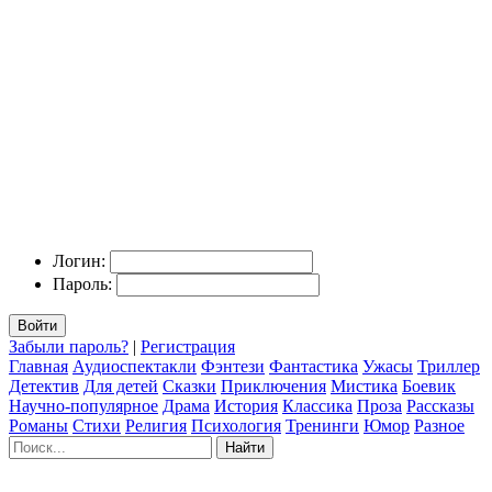
Логин:
Пароль:
Войти
Забыли пароль?
|
Регистрация
Главная
Аудиоспектакли
Фэнтези
Фантастика
Ужасы
Триллер
Детектив
Для детей
Сказки
Приключения
Мистика
Боевик
Научно-популярное
Драма
История
Классика
Проза
Рассказы
Романы
Стихи
Религия
Психология
Тренинги
Юмор
Разное
Найти