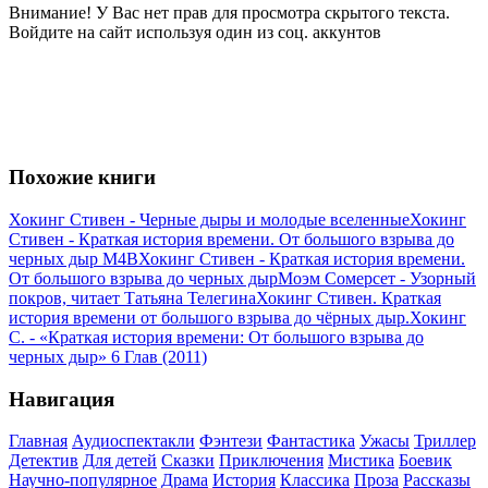
Внимание! У Вас нет прав для просмотра скрытого текста.
Войдите на сайт используя один из соц. аккунтов
Похожие книги
Хокинг Стивен - Черные дыры и молодые вселенные
Хокинг
Стивен - Краткая история времени. От большого взрыва до
черных дыр M4B
Хокинг Стивен - Краткая история времени.
От большого взрыва до черных дыр
Моэм Сомерсет - Узорный
покров, читает Татьяна Телегина
Хокинг Стивен. Краткая
история времени от большого взрыва до чёрных дыр.
Хокинг
C. - «Краткая история времени: От большого взрыва до
черных дыр» 6 Глав (2011)
Навигация
Главная
Аудиоспектакли
Фэнтези
Фантастика
Ужасы
Триллер
Детектив
Для детей
Сказки
Приключения
Мистика
Боевик
Научно-популярное
Драма
История
Классика
Проза
Рассказы