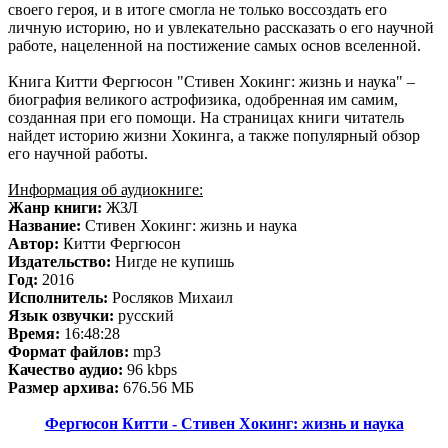
своего героя, и в итоге смогла не только воссоздать его
личную историю, но и увлекательно рассказать о его научной
работе, нацеленной на постижение самых основ вселенной.
Книга Китти Фергюсон "Стивен Хокинг: жизнь и наука" –
биография великого астрофизика, одобренная им самим,
созданная при его помощи. На страницах книги читатель
найдет историю жизни Хокинга, а также популярный обзор
его научной работы.
Информация об аудиокниге:
Жанр книги:
ЖЗЛ
Название:
Стивен Хокинг: жизнь и наука
Автор:
Китти Фергюсон
Издательство:
Нигде не купишь
Год:
2016
Исполнитель:
Росляков Михаил
Язык озвучки:
русский
Время:
16:48:28
Формат файлов:
mp3
Качество аудио:
96 kbps
Размер архива:
676.56 МБ
Фергюсон Китти - Стивен Хокинг: жизнь и наука