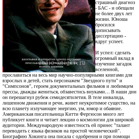
страшный диагноз
- БАС - и обещали
не более двух лет
жизни. Юноша
бросился
дописывать
диссертацию -
вдруг успеет.
И успел: сделать
огромный вклад в
изучение загадок
вселенной,
прославиться на весь мир научно-популярными книгами для
взрослых и детей, стать персонажем "Звездного пути" и
"Симпсонов", героем документальных фильмов и любимцем
прессы, дважды жениться, обзавестись внуками… В наши дни
он перешагнул рубеж семидесятилетия. В теле инвалида,
лишенном движения и речи, живет неукротимое существо, на
всю планету излучающее энергию, ум, юмор и обаяние.
Американская писательница Китти Фергюсон много лет
публикует книги и читает лекции о космологии для широкой
аудитории. Международную известность ей принес "талант
переводить с языка физиков на простой человеческий".
Биографию Хокинга она писала с одобрения и при помощи