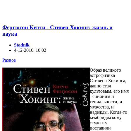
Фергюсон Китти - Стивен Хокинг: жизнь и
наука
Stadnik
4-12-2016, 10:02
Разное
Образ великого
астрофизика
Стивена Хокинга,
давно стал
культовым, его имя
- синоним и
гениальности, и
мужества, и
надежды. Когда-то
кембриджскому
студенту
поставили